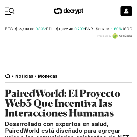
Coin Prices
$65,133.00
$1,922.40
$607.31
$
BTC
0.30%
ETH
0.20%
BNB
1.80%
USDC
Price data by
Noticias
Monedas
PairedWorld: El Proyecto
Web3 Que Incentiva Ias
Interacciones Humanas
Desarrollado con expertos en salud,
PairedWorld está diseñado para agregar