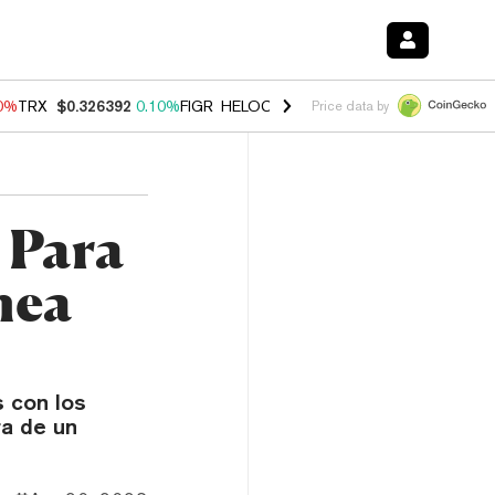
90%
TRX
$0.326392
0.10%
FIGR_HELOC
$1.033
3.00%
HYPE
$56.35
-
Price data by
 Para
nea
 con los
ra de un