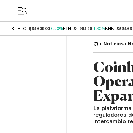
Coin Prices
BTC
$64,608.00
0.20%
ETH
$1,904.20
1.30%
BNB
$594.66
Noticias
N
Coinb
Opera
Expan
La plataforma
reguladores d
intercambio re