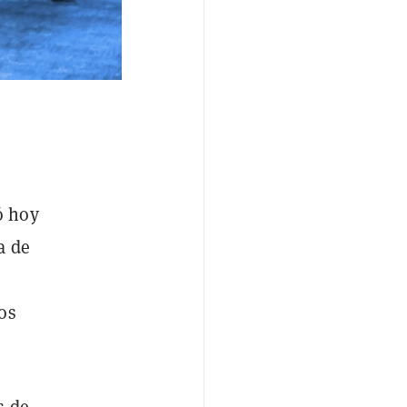
ó hoy
a de
os
s de