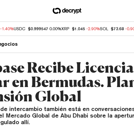
-1.40%
USDC
$0.999547
0.00%
XRP
$1.045
-2.90%
SOL
$73.68
-0.
egocios
ase Recibe Licencia
r en Bermudas. Pla
sión Global
 de intercambio también está en conversaciones
el Mercado Global de Abu Dhabi sobre la apertu
gulado allí.