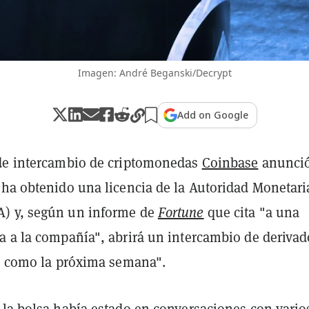
Imagen: André Beganski/Decrypt
Add on Google
de intercambio de criptomonedas
Coinbase
anunci
ha obtenido una licencia de la Autoridad Monetari
) y, según un informe de
Fortune
que cita "a una
a a la compañía", abrirá un intercambio de derivad
to como la próxima semana".
 la bolsa había estado en conversaciones con vario