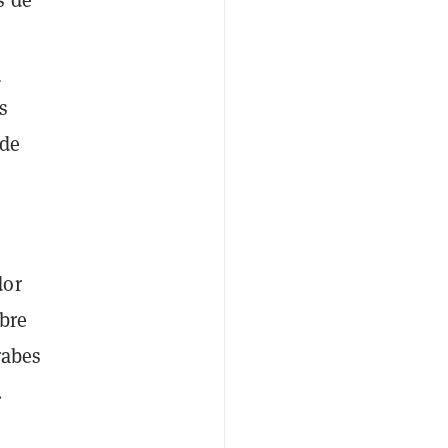
e
s
 de
dor
bre
rabes
.