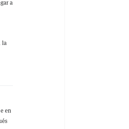
agar a
 la
se en
ués