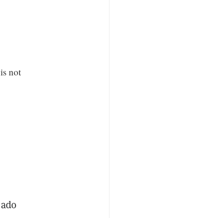
is not
eado