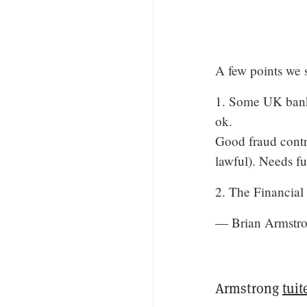
A few points we 
1. Some UK banks
ok.
Good fraud contro
lawful). Needs fu
2. The Financial
— Brian Armstr
Armstrong
tuit