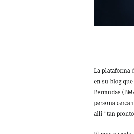
La plataforma 
en su
blog
que 
Bermudas (BMA
persona cercan
allí "tan pron
El mes pasado,