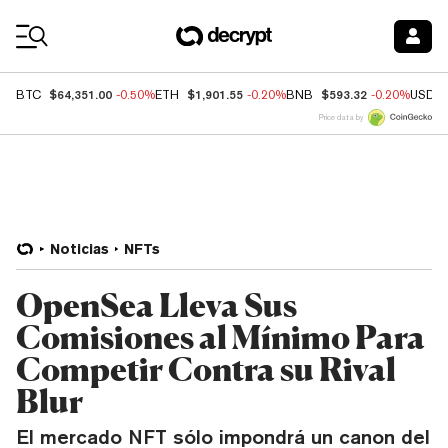
Coin Prices
$64,351.00
$1,901.55
$593.32
BTC
-0.50%
ETH
-0.20%
BNB
-0.20%
USDC
Price data by
Noticias
NFTs
OpenSea Lleva Sus
Comisiones al Mínimo Para
Competir Contra su Rival
Blur
El mercado NFT sólo impondrá un canon del