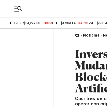
Coin Prices
BTC
$64,277.00
-0.80%
ETH
$1,903.14
-0.40%
BNB
$586.
Noticias
N
Inver
Mudan
Blockc
Artifi
Casi tres de c
operar con cr