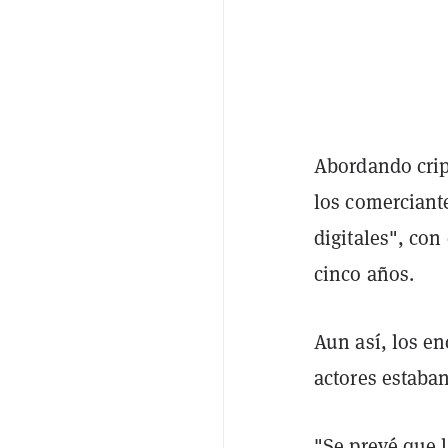
Abordando crip
los comerciant
digitales", co
cinco años.
Aun así, los en
actores estaba
"Se prevé que 