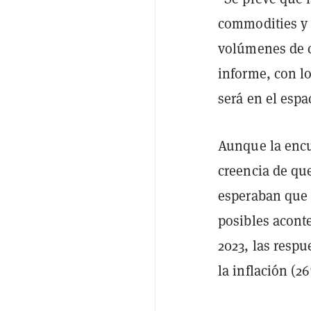
commodities y 
volúmenes de c
informe, con lo
será en el espa
Aunque la encu
creencia de qu
esperaban que 
posibles acont
2023, las respu
la inflación (2