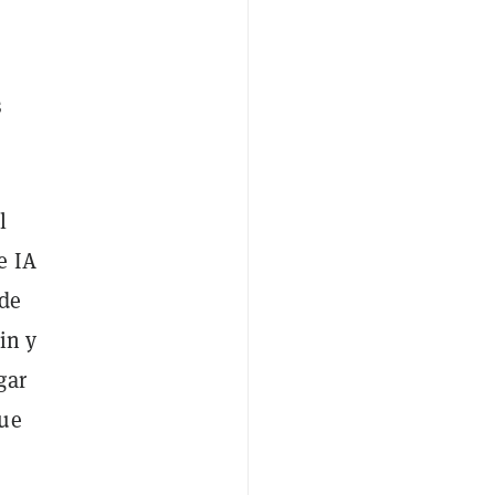
s
l
e IA
 de
in y
gar
que