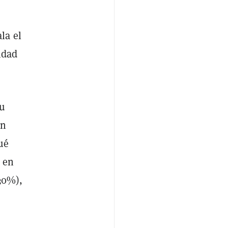
la el
idad
su
én
ué
 en
(30%),