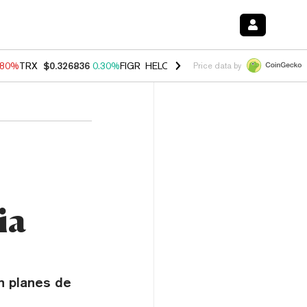
.80%
TRX
$0.326836
0.30%
FIGR_HELOC
$1.035
1.50%
HYPE
$55.60
Price data by
ia
n planes de