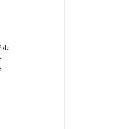
% de
s
e