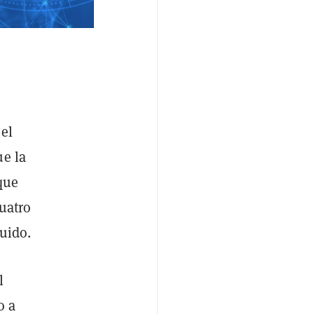
 el
ue la
 que
cuatro
buido.
l
o a