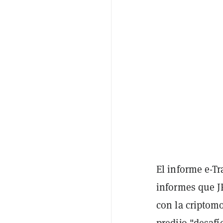
El informe e-Tr
informes que J
con la criptomo
predijo "
desafí