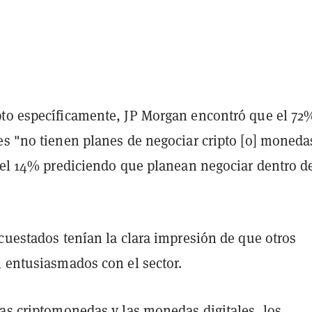
to específicamente, JP Morgan encontró que el 72
es "no tienen planes de negociar cripto [o] moneda
n el 14% prediciendo que planean negociar dentro d
cuestados tenían la clara impresión de que otros
n entusiasmados con el sector.
las criptomonedas y las monedas digitales, los