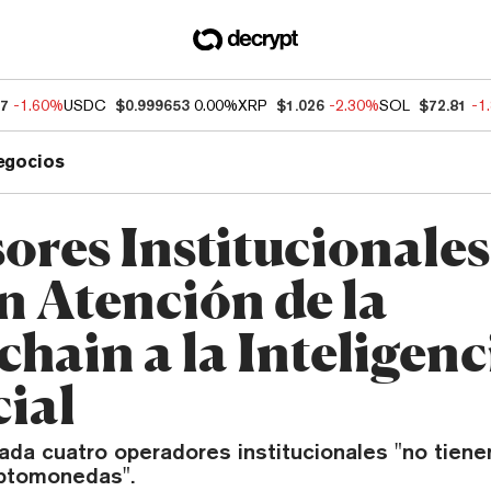
47
-1.60%
USDC
$0.999653
0.00%
XRP
$1.026
-2.30%
SOL
$72.81
-1
egocios
sores Institucionales
 Atención de la
hain a la Inteligenc
cial
ada cuatro operadores institucionales "no tiene
iptomonedas".