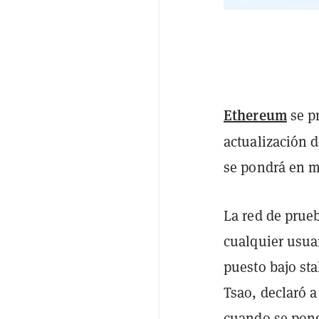
Ethereum
se p
actualización 
se pondrá en m
La red de pru
cualquier usua
puesto bajo st
Tsao, declaró 
cuando se pong