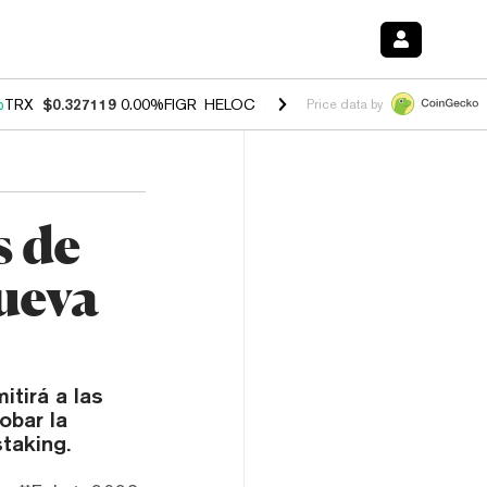
%
TRX
$0.327119
0.00%
FIGR_HELOC
$1.029
1.20%
HYPE
$54.55
-2.
Price data by
s de
ueva
itirá a las
obar la
taking.