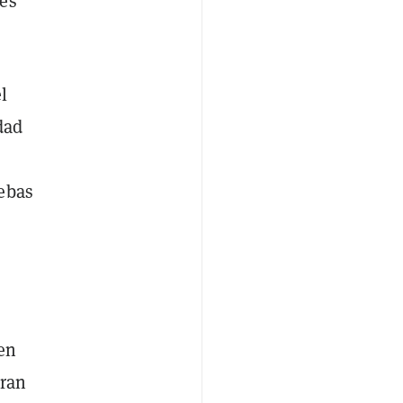
les
l
dad
uebas
en
eran