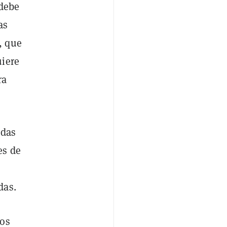
 debe
as
, que
uiere
ra
adas
es de
das.
vos