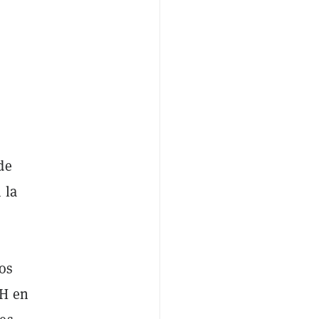
de
 la
os
TH en