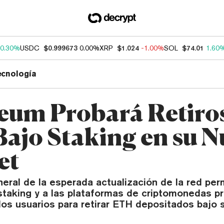
0.30%
USDC
$0.999673
0.00%
XRP
$1.024
-1.00%
SOL
$74.01
1.60
ecnología
eum Probará Retiro
ajo Staking en su N
et
ral de la esperada actualización de la red perm
taking y a las plataformas de criptomonedas pr
os usuarios para retirar ETH depositados bajo s