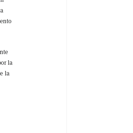
la
iento
nte
or la
e la