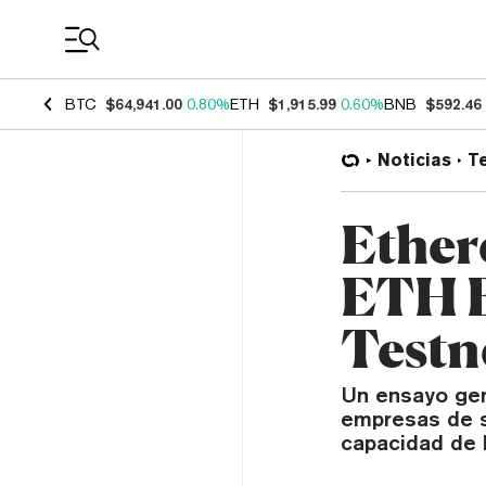
Coin Prices
BTC
$64,941.00
0.80%
ETH
$1,915.99
0.60%
BNB
$592.46
Noticias
T
Ether
ETH B
Testn
Un ensayo gene
empresas de s
capacidad de l