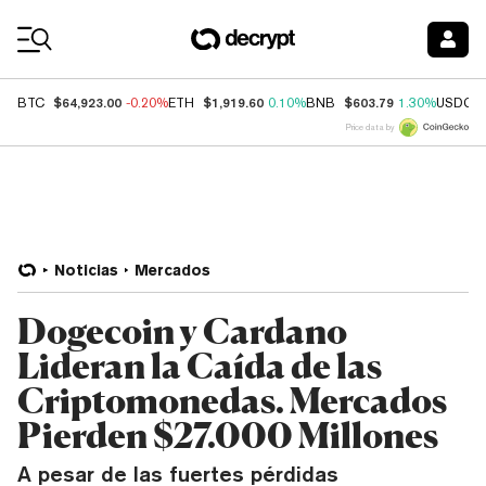
Coin Prices
$64,923.00
$1,919.60
$603.79
BTC
-0.20%
ETH
0.10%
BNB
1.30%
USDC
Price data by
Noticias
Mercados
Dogecoin y Cardano
Lideran la Caída de las
Criptomonedas. Mercados
Pierden $27.000 Millones
A pesar de las fuertes pérdidas