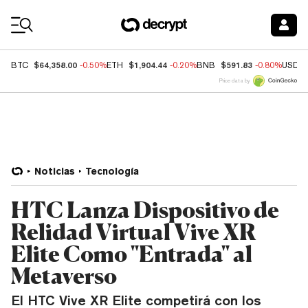
Coin Prices
$64,358.00
$1,904.44
$591.83
BTC
-0.50%
ETH
-0.20%
BNB
-0.80%
USDC
Price data by
Noticias
Tecnología
HTC Lanza Dispositivo de
Relidad Virtual Vive XR
Elite Como "Entrada" al
Metaverso
El HTC Vive XR Elite competirá con los