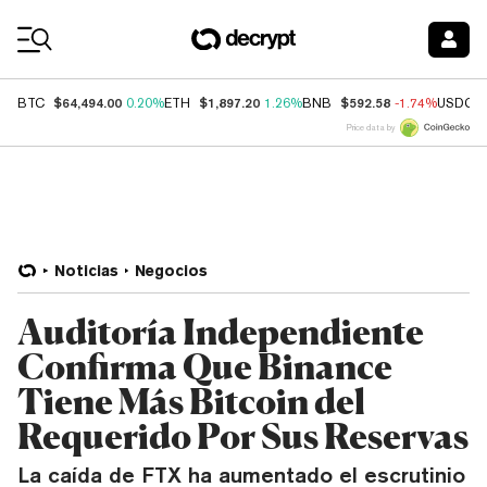
Coin Prices
$64,494.00
$1,897.20
$592.58
BTC
0.20%
ETH
1.26%
BNB
-1.74%
USDC
Price data by
Noticias
Negocios
Auditoría Independiente
Confirma Que Binance
Tiene Más Bitcoin del
Requerido Por Sus Reservas
La caída de FTX ha aumentado el escrutinio