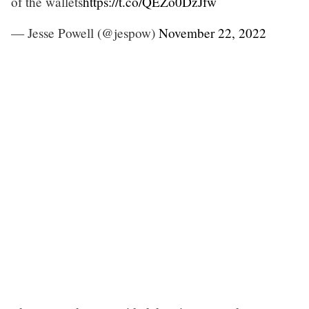
of the wallets
https://t.co/QEZo0DzJfw
— Jesse Powell (@jespow)
November 22, 2022