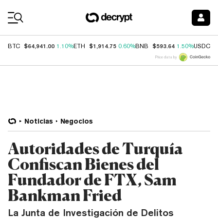
Coin Prices
$64,941.00
$1,914.75
$593.64
$
BTC
1.10%
ETH
0.60%
BNB
1.50%
USDC
Price data by
Noticias
Negocios
Autoridades de Turquía
Confiscan Bienes del
Fundador de FTX, Sam
Bankman Fried
La Junta de Investigación de Delitos