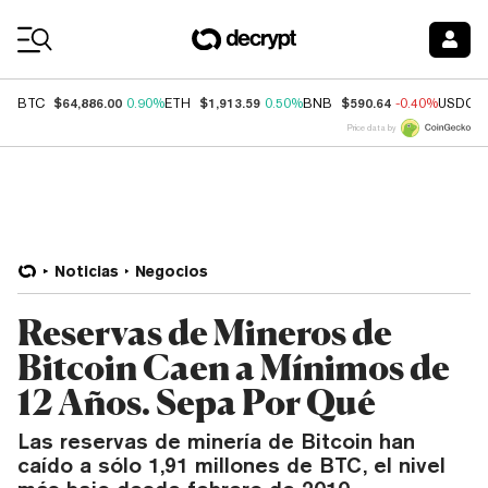
Coin Prices
$64,886.00
$1,913.59
$590.64
BTC
0.90%
ETH
0.50%
BNB
-0.40%
USDC
Price data by
Noticias
Negocios
Reservas de Mineros de
Bitcoin Caen a Mínimos de
12 Años. Sepa Por Qué
Las reservas de minería de Bitcoin han
caído a sólo 1,91 millones de BTC, el nivel