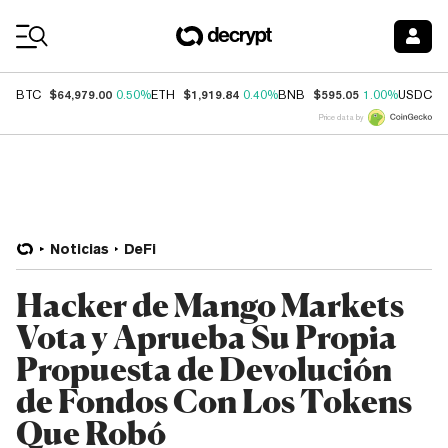
Coin Prices
$64,979.00
$1,919.84
$595.05
$
BTC
0.50%
ETH
0.40%
BNB
1.00%
USDC
Price data by
Noticias
DeFi
Hacker de Mango Markets
Vota y Aprueba Su Propia
Propuesta de Devolución
de Fondos Con Los Tokens
Que Robó