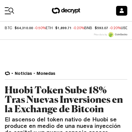
Coin Prices
$64,310.00
$1,899.71
$593.07
BTC
-0.50%
ETH
-0.20%
BNB
-0.20%
USDC
Price data by
Noticias
Monedas
Huobi Token Sube 18%
Tras Nuevas Inversiones en
la Exchange de Bitcoin
El ascenso del token nativo de Huobi se
produce en medio de una nueva inyección