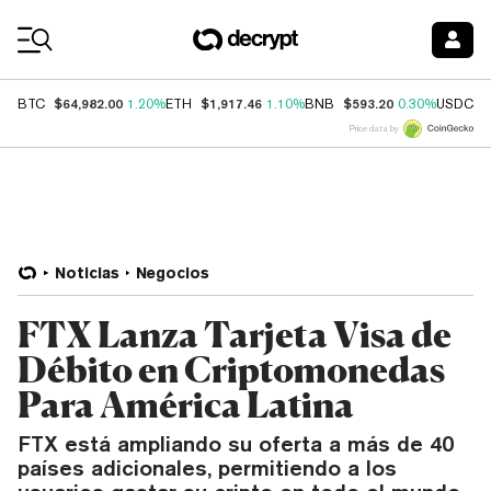
Coin Prices
$64,982.00
$1,917.46
$593.20
$
BTC
1.20%
ETH
1.10%
BNB
0.30%
USDC
Price data by
Noticias
Negocios
FTX Lanza Tarjeta Visa de
Débito en Criptomonedas
Para América Latina
FTX está ampliando su oferta a más de 40
países adicionales, permitiendo a los