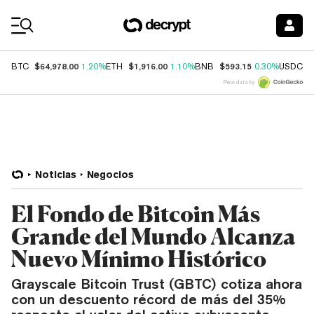
Coin Prices
$64,978.00
$1,916.00
$593.15
$
BTC
1.20%
ETH
1.10%
BNB
0.30%
USDC
Price data by
Noticias
Negocios
El Fondo de Bitcoin Más
Grande del Mundo Alcanza
Nuevo Mínimo Histórico
Grayscale Bitcoin Trust (GBTC) cotiza ahora
con un descuento récord de más del 35%