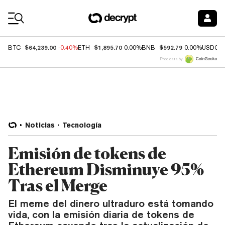
Coin Prices
$64,239.00
$1,895.70
$592.79
BTC
-0.40%
ETH
0.00%
BNB
0.00%
USDC
Price data by
Noticias
Tecnología
Emisión de tokens de
Ethereum Disminuye 95%
Tras el Merge
El meme del dinero ultraduro está tomando
vida, con la emisión diaria de tokens de