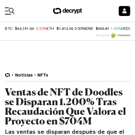
Coin Prices
$64,751.00
$1,912.56
$600.81
BTC
-0.20%
ETH
0.00%
BNB
1.60%
USDC
Price data by
Noticias
NFTs
Ventas de NFT de Doodles
se Disparan 1.200% Tras
Recaudación Que Valora el
Proyecto en $704M
Las ventas se disparan después de que el