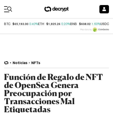
Coin Prices
$65,193.00
$1,925.26
$608.02
$
BTC
0.40%
ETH
0.20%
BNB
1.60%
USDC
Price data by
Noticias
NFTs
Función de Regalo de NFT
de OpenSea Genera
Preocupación por
Transacciones Mal
Etiquetadas