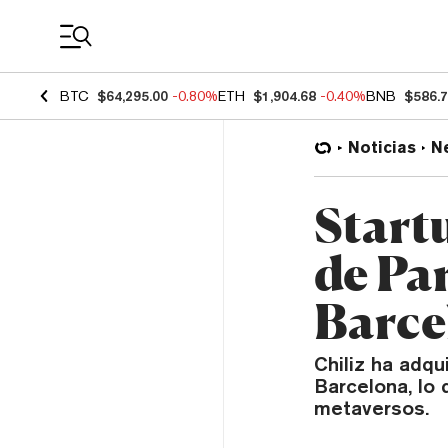
Coin Prices
BTC
$64,295.00
-0.80%
ETH
$1,904.68
-0.40%
BNB
$586.
Noticias
N
Start
de Par
Barce
Chiliz ha adqu
Barcelona, lo 
metaversos.