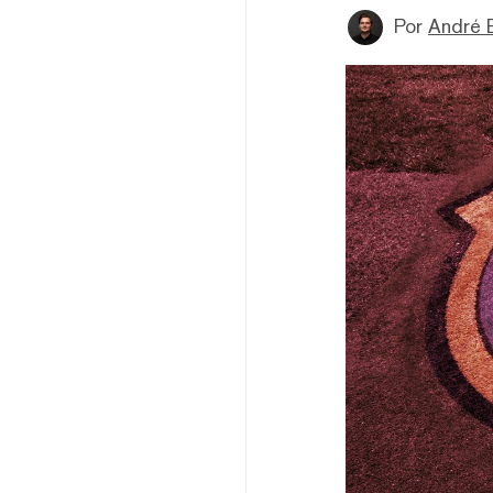
Por
André 