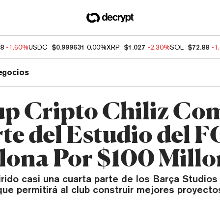
78
-1.60%
USDC
$0.999631
0.00%
XRP
$1.027
-2.30%
SOL
$72.88
-1
egocios
up Cripto Chiliz Co
te del Estudio del F
lona Por $100 Millo
irido casi una cuarta parte de los Barça Studios
que permitirá al club construir mejores proyect