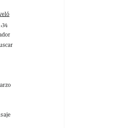
veló
,34
gador
uscar
marzo
isaje