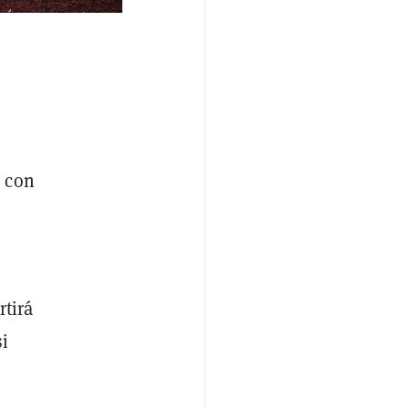
s con
rtirá
i