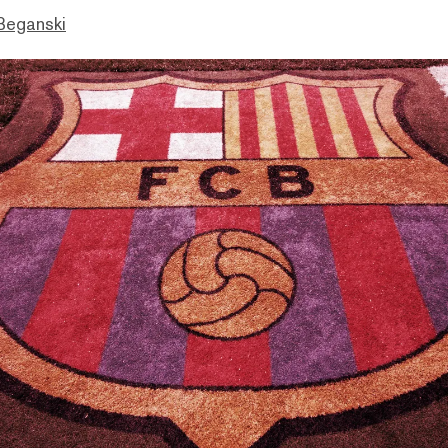
Beganski