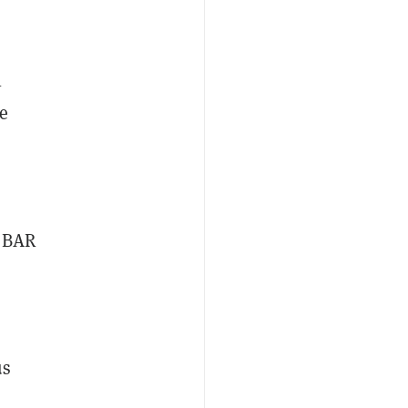
l
e
s BAR
us