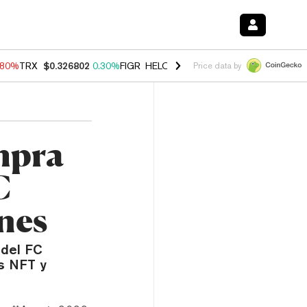
.80%
TRX
$0.326802
0.30%
FIGR_HELOC
$1.035
1.50%
HYPE
$55.63
Price data by
mpra
C
nes
 del FC
os NFT y