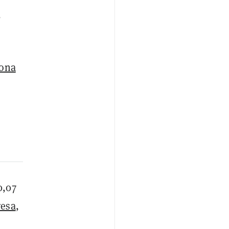
,
lona
0,07
esa
,