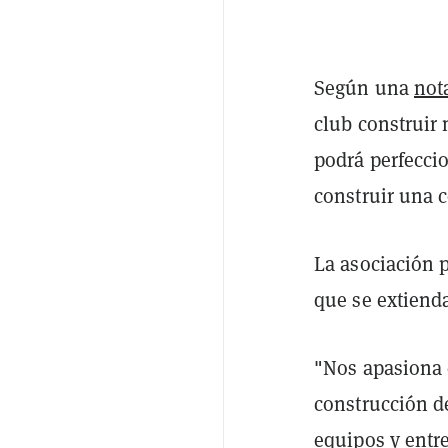
Según una
not
club construir
podrá perfeccio
construir una 
La asociación 
que se extiend
"Nos apasiona 
construcción d
equipos y entr