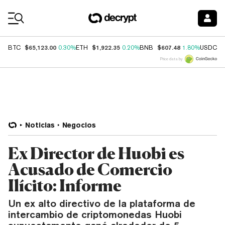
Coin Prices
$65,123.00
$1,922.35
$607.48
$
BTC
0.30%
ETH
0.20%
BNB
1.80%
USDC
Price data by
Noticias
Negocios
Ex Director de Huobi es
Acusado de Comercio
Ilícito: Informe
Un ex alto directivo de la plataforma de
intercambio de criptomonedas Huobi