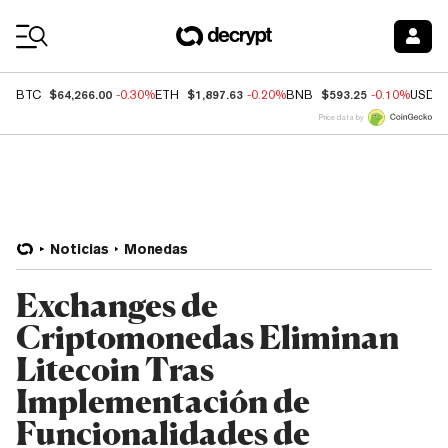
Coin Prices
$64,266.00
$1,897.63
$593.25
BTC
-0.30%
ETH
-0.20%
BNB
-0.10%
USDC
Price data by
Noticias
Monedas
Exchanges de
Criptomonedas Eliminan
Litecoin Tras
Implementación de
Funcionalidades de