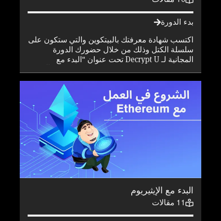
بدء الدورة
اكتسب شهادة معرفتك بالبيتكوين والتي ستكون على
سلسلة الكتل وذلك من خلال حضورك الدورة
المجانية لـ Decrypt U تحت عنوان "البدء مع
بيتكوين". تعرف على سبب اختراع البيتكوين و آلية
عمله وماهية تقنية سلسلة الكتل أو سلسلة الوحدات
المُجمَّعة.
البدء مع الإيثيريوم
11
مقالات