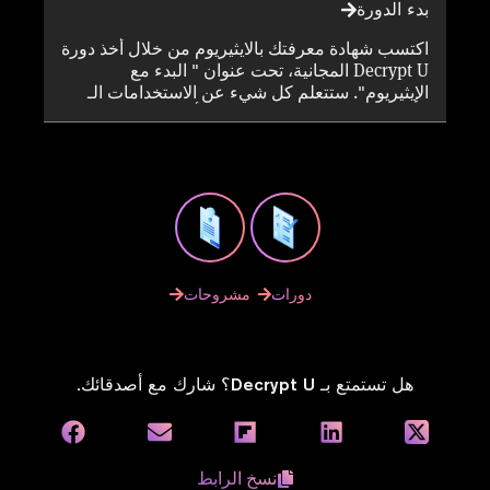
بدء الدورة
اكتسب شهادة معرفتك بالايثيريوم من خلال أخذ دورة
Decrypt U المجانية، تحت عنوان " البدء مع
الإيثيريوم". ستتعلم كل شيء عن الاستخدامات الـ
1001 لـ الإيثيريوم ، ولماذا هي مهيأة لتشغيل الجيل
التالي من تطبيقات Web 3 - بما في ذلك DeFi
وNFTs وأكثر من ذلك بكثير.
دورات
مشروحات
هل تستمتع بـ Decrypt U؟ شارك مع أصدقائك.
نسخ الرابط