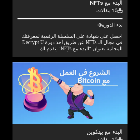
البدء مع NFTs
10
مقالات
بدء الدورة
احصل على شهادة على السلسلة الرقمية لمعرفتك
في مجال الـ NFTs عن طريق أخذ دورة Decrypt U
المجانية بعنوان "البدء مع NFTs". نقدم لك
الأساسيات حول واحدة من أبرز وأكثر الاتجاهات
التكنولوجية جدلاً في السنتين الماضيتين. تعرف على
الأسباب التي أدت إلى ابتكار الرموز غير القابلة
للاستبدال (NFTs)، وكيفية شراء وإصدار الـ NFTs،
وحالات الاستخدام الواقعية، والطرق المختلفة
للاستثمار فيها، ولماذا تُعتبر NFTs مستقبل
التكنولوجيا.
البدء مع بيتكوين
10
مقالات