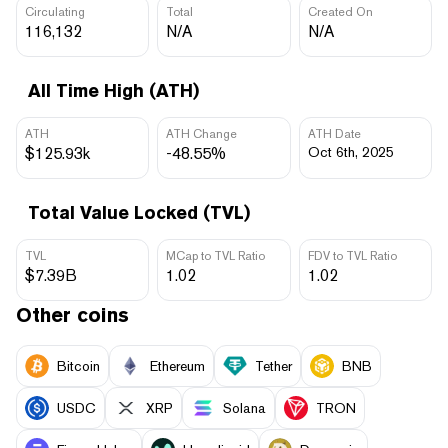
Circulating
Total
Created On
116,132
N/A
N/A
All Time High (ATH)
ATH
ATH Change
ATH Date
$125.93k
-48.55%
Oct 6th, 2025
Total Value Locked (TVL)
TVL
MCap to TVL Ratio
FDV to TVL Ratio
$7.39B
1.02
1.02
Other coins
Bitcoin
Ethereum
Tether
BNB
USDC
XRP
Solana
TRON