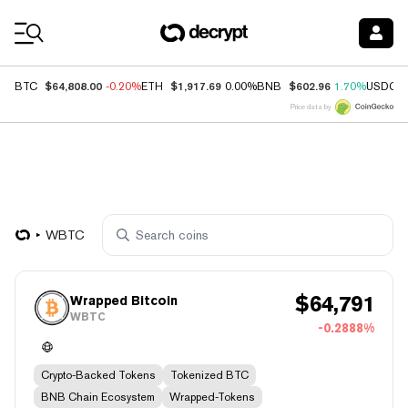
Coin Prices
$64,808.00
$1,917.69
$602.96
BTC
-0.20%
ETH
0.00%
BNB
1.70%
USDC
Price data by
WBTC
$
64,791
Wrapped Bitcoin
WBTC
-0.2888%
Crypto-Backed Tokens
Tokenized BTC
BNB Chain Ecosystem
Wrapped-Tokens