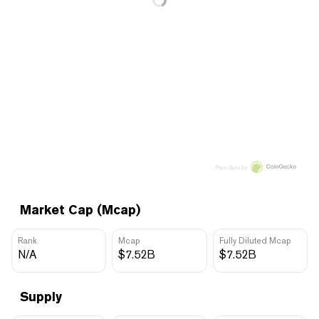
Price data by
Market Cap (Mcap)
Rank
Mcap
Fully Diluted Mcap
N/A
$7.52B
$7.52B
Supply