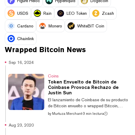
Figure Heloc
Hyperliquid
Dogecoin
USDS
Rain
LEO Token
Zcash
Cardano
Monero
WhiteBIT Coin
Chainlink
Wrapped Bitcoin
News
Sep 16, 2024
Coins
Token Envuelto de Bitcoin de
Coinbase Provoca Rechazo de
Justin Sun
El lanzamiento de Coinbase de su producto
de Bitcoin envuelto o wrapped Bitcoin,
cbBTC, ha desatado un acalorado debate
by
Murtuza Merchant
·
3 min lectura
dentro de la industria, con el fundador de
Tron (TRON), Justin Sun, criticando la nueva
Aug 23, 2020
oferta, llamándola un "día oscuro para BTC"