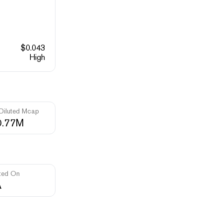
$
0.043
High
 Diluted Mcap
0.77M
ted On
A