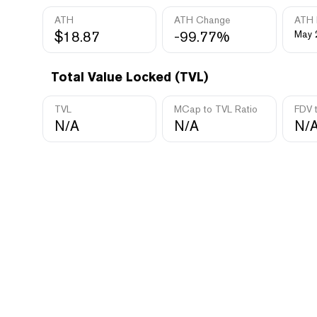
ATH
ATH Change
ATH 
$18.87
-99.77%
May 
Total Value Locked (TVL)
TVL
MCap to TVL Ratio
FDV 
N/A
N/A
N/