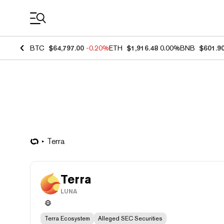
Coin Prices
BTC
$64,797.00
-0.20%
ETH
$1,916.48
0.00%
BNB
$601.9
Terra
Terra
LUNA
Terra Ecosystem
Alleged SEC Securities