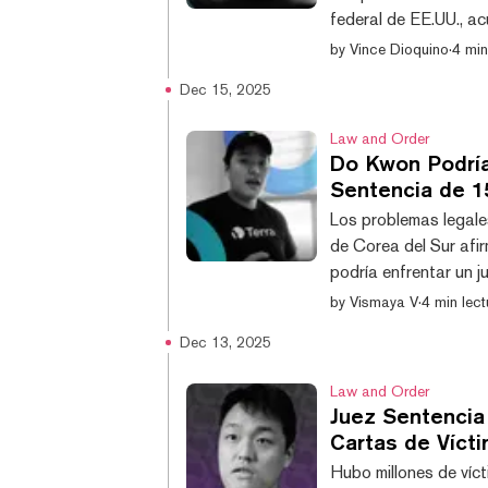
federal de EE.UU., ac
y contribuir materia
by
Vince Dioquino
·
4 min
presentada el jueves e
Dec 15, 2025
daños de Jump Tradin
Jump Crypto, Kanav Ka
Law and Order
Do Kwon Podría
Sentencia de 
Los problemas legale
de Corea del Sur afi
podría enfrentar un j
décadas más tras las
by
Vismaya V
·
4 min lect
sentencia de 15 años
Dec 13, 2025
colapso de $40.000 
surcoreano podría soli
Law and Order
Juez Sentencia
Cartas de Vícti
Hubo millones de víc