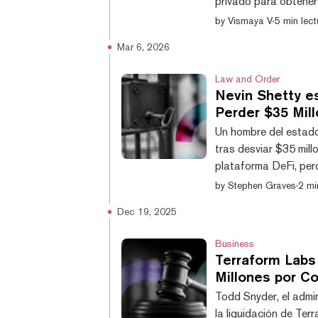
privado para obtener
antes de deshacerse 
by
Vismaya V
·
5 min lect
firma horas antes del
Mar 6, 2026
plan de Terraform Lab
cuantitativo Jane Str
Law and Order
Nevin Shetty e
Perder $35 Mil
Un hombre del estado
tras desviar $35 mil
plataforma DeFi, perd
declarado culpable d
by
Stephen Graves
·
2 mi
hacer un uso indebid
Dec 19, 2025
trabajaba. Shetty, qu
la compañía, movió en
Business
Terraform Labs
Millones por C
Todd Snyder, el admin
la liquidación de Ter