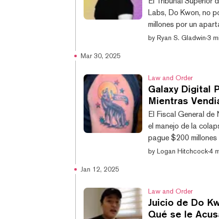
El Tribunal Superior
Labs, Do Kwon, no po
millones por un apar
a enfrentar cargos cr
by
Ryan S. Gladwin
·
3 mi
criptomonedas, según
Mar 30, 2025
contrato de arrendam
cuatro dormitorios de
Law and Order
Galaxy Digital
Mientras Vendi
El Fiscal General de 
el manejo de la cola
pague $200 millones p
Ejecutiva de Nueva Y
by
Logan Hitchcock
·
4 m
Fiscal General de Nue
Jan 12, 2025
conclusiones de la O
sus tergiversaciones 
Law and Order
Juicio de Do 
Qué se le Acu