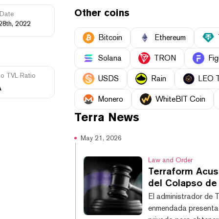
Other coins
Date
28th, 2022
Bitcoin
Ethereum
Solana
TRON
Fig
to TVL Ratio
USDS
Rain
LEO 
A
Monero
WhiteBIT Coin
Terra
News
May 21, 2026
Law and Order
Terraform Acusa
del Colapso de
El administrador de 
enmendada presentada