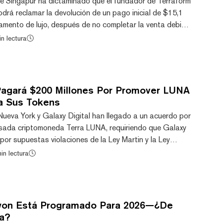
 de Singapur ha dictaminado que el fundador de Terraform
drá reclamar la devolución de un pago inicial de $15,1
tamento de lujo, después de no completar la venta debido
iminales. Antes del colapso público de su proyecto de
n lectura
 medios locales, Kwon y su esposa habían firmado un
iento de 16 meses a principios de 2022 para el ático de
l lujoso complejo de aparta...
 Pagará $200 Millones Por Promover LUNA
a Sus Tokens
Nueva York y Galaxy Digital han llegado a un acuerdo por
psada criptomoneda Terra LUNA, requiriendo que Galaxy
or supuestas violaciones de la Ley Martin y la Ley
ork. Una presentación de 49 páginas de la Oficina del
in lectura
va York (OAG) detalla la investigación y las
ficina, alegando que "la conducta de Galaxy, incluyendo
y omisiones sobre LUNA mientras simultá...
Kwon Está Programado Para 2026—¿De
sa?