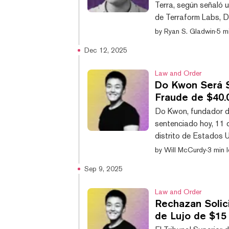
Terra, según señaló 
de Terraform Labs, D
cartas que detallaban
by
Ryan S. Gladwin
·
5 mi
remontan a las accio
Dec 12, 2025
ecosistema cripto en 
Engelmayer, afirmó qu
Law and Order
Do Kwon Será 
Fraude de $40.
Do Kwon, fundador d
sentenciado hoy, 11 
distrito de Estados 
culpable de varios ca
by
Will McCurdy
·
3 min l
de la justicia, inclu
Sep 9, 2025
primas, fraude de val
admite haber defrauda
Law and Order
Rechazan Solic
de Lujo de $15