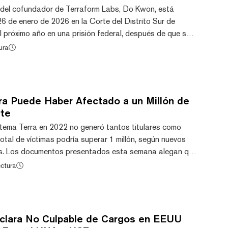
fil del cofundador de Terraform Labs, Do Kwon, está
6 de enero de 2026 en la Corte del Distrito Sur de
l próximo año en una prisión federal, después de que sus
 su detención. El juicio, que se espera que dure de
ura
s, abordará cargos criminales de fraude vinculados al
 de $40.000 millones de la stablecoin TerraUSD (UST) y
A en 2022. Este caso es la culminació...
ra Puede Haber Afectado a un Millón de
rte
stema Terra en 2022 no generó tantos titulares como
otal de víctimas podría superar 1 millón, según nuevos
es. Los documentos presentados esta semana alegan que
s del desacreditado magnate de criptomonedas, el
ectura
 Labs Do Kwon, es "difícil de cuantificar con precisión".
on se declaró no culpable ante un tribunal de Nueva
minales estadounidenses, incluido el...
clara No Culpable de Cargos en EEUU