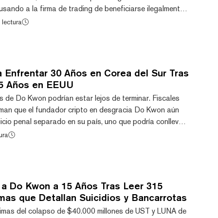
usando a la firma de trading de beneficiarse ilegalmente
lmente al colapso del ecosistema Terra. La demanda fue
 lectura
n el Distrito Norte de Illinois, y busca $4.000 millones en
g, su cofundador William DiSomma y el expresidente de
riya. Snyder alega...
 Enfrentar 30 Años en Corea del Sur Tras
15 Años en EEUU
s de Do Kwon podrían estar lejos de terminar. Fiscales
rman que el fundador cripto en desgracia Do Kwon aún
uicio penal separado en su país, uno que podría conllevar
 rejas, incluso después de recibir la semana pasada una
ura
 de prisión en Estados Unidos por su papel en el
millones de TerraUSD y LUNA en 2022. El ciudadano
citar el Programa Internacional de Tr...
 a Do Kwon a 15 Años Tras Leer 315
mas que Detallan Suicidios y Bancarrotas
timas del colapso de $40.000 millones de UST y LUNA de