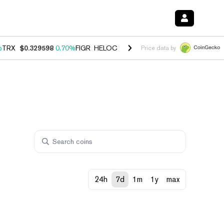
%
TRX
$0.329598
0.70%
FIGR_HELOC
$1.001
-2.70%
HYPE
$54.77
0.
Price data by
24h
7d
1m
1y
max