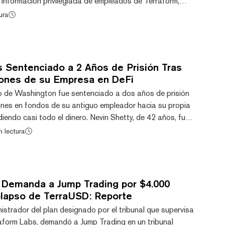
 información privilegiada de empleados de Terraform,
de toda la posición de $192 millones en TerraUSD de la
ura
 colapso de la stablecoin. Snyder, el administrador del
s designado por el tribunal, acusó a la firma de trading
eet, a su cofundador Robert G...
s Sentenciado a 2 Años de Prisión Tras
lones de su Empresa en DeFi
 de Washington fue sentenciado a dos años de prisión
lones en fondos de su antiguo empleador hacia su propia
iendo casi todo el dinero. Nevin Shetty, de 42 años, fue
e fraude electrónico el pasado noviembre por tomar y
n lectura
o de fondos de la empresa privada de software en la que
ien redactó una política de inversión "conservadora" para
 secreto $35 millones en...
 Demanda a Jump Trading por $4.000
olapso de TerraUSD: Reporte
istrador del plan designado por el tribunal que supervisa
raform Labs, demandó a Jump Trading en un tribunal