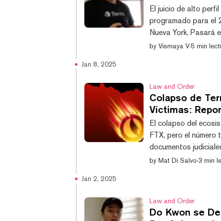
El juicio de alto per
programado para el 2
Nueva York. Pasará e
abogados consintieran
by
Vismaya V
·
5 min lect
cuatro a ocho semana
Jan 8, 2025
catastrófico colapso
su token hermano LUN
Law and Order
Colapso de Ter
Víctimas: Repo
El colapso del ecosi
FTX, pero el número t
documentos judicial
el número de víctima
by
Mat Di Salvo
·
3 min l
fundador de Terraform
Jan 2, 2025
La semana pasada, Kw
York de los cargos cri
Law and Order
Do Kwon se De