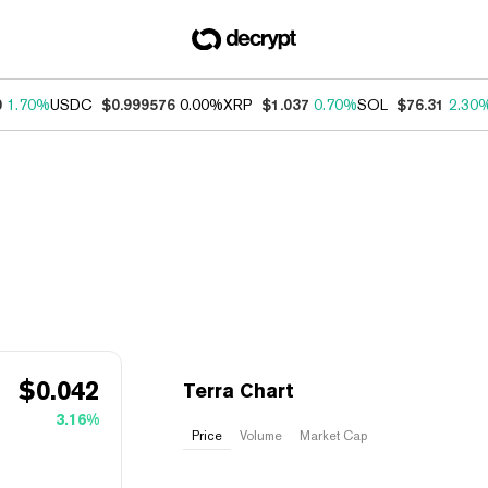
0
1.70%
USDC
$0.999576
0.00%
XRP
$1.037
0.70%
SOL
$76.31
2.30
$
0.042
Terra Chart
3.16%
Price
Volume
Market Cap