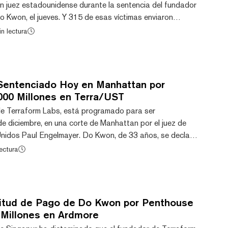
un juez estadounidense durante la sentencia del fundador
o Kwon, el jueves. Y 315 de esas víctimas enviaron
 suicidios, bancarrotas y crisis de salud que se
n lectura
nes de Do Kwon que llevaron a la caída del prominente
2022. El juez de distrito de Estados Unidos, Paul
e leyó las 315 cartas, según reportó Inne...
Sentenciado Hoy en Manhattan por
000 Millones en Terra/UST
e Terraform Labs, está programado para ser
de diciembre, en una corte de Manhattan por el juez de
Unidos Paul Engelmayer. Do Kwon, de 33 años, se declaró
rgos de fraude en agosto, tras una huida internacional
ectura
yendo conspiración para cometer fraude de materias
ores y fraude electrónico. El empresario surcoreano
do a inversores al hacer afirmaciones falsas...
itud de Pago de Do Kwon por Penthouse
 Millones en Ardmore