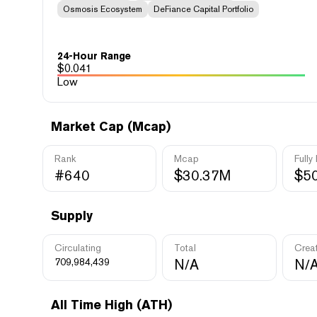
Osmosis Ecosystem
DeFiance Capital Portfolio
24-Hour Range
$
0.041
Low
Market Cap (Mcap)
Rank
Mcap
Fully
#640
$30.37M
$5
Supply
Circulating
Total
Crea
709,984,439
N/A
N/
All Time High (ATH)