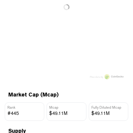
Price data by
Market Cap (Mcap)
Rank
Mcap
Fully Diluted Mcap
#445
$49.11M
$49.11M
Supply