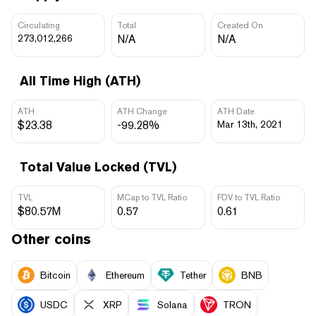
Circulating
Total
Created On
273,012,266
N/A
N/A
All Time High (ATH)
ATH
ATH Change
ATH Date
$23.38
-99.28%
Mar 13th, 2021
Total Value Locked (TVL)
TVL
MCap to TVL Ratio
FDV to TVL Ratio
$80.57M
0.57
0.61
Other coins
Bitcoin
Ethereum
Tether
BNB
USDC
XRP
Solana
TRON