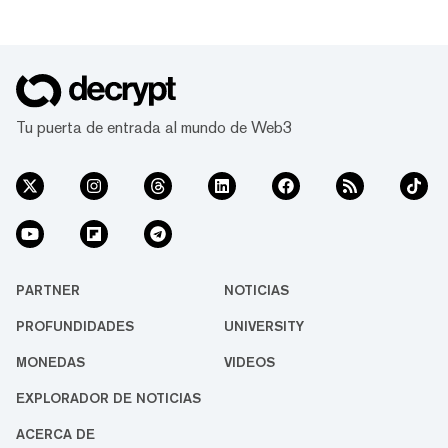
que no es compatible con la Máquina Virtual
de Ethereum (EVM). Sushi es un popular DEX
basado en Ethereum que permite a los
usuarios intercambiar tokens y ganar
intereses con su criptomoneda. En cuanto al
volumen de operaciones de las últimas 24
Tu puerta de entrada al mundo de Web3
horas, Sushi es el 43º DEX más grande con
$...
PARTNER
NOTICIAS
PROFUNDIDADES
UNIVERSITY
MONEDAS
VIDEOS
EXPLORADOR DE NOTICIAS
ACERCA DE