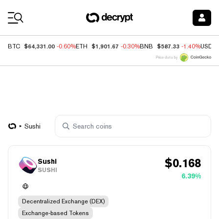
Coin Prices
$64,331.00
$1,901.67
$587.33
BTC
-0.60%
ETH
-0.30%
BNB
-1.40%
USDC
Price data by
Sushi
$
0.168
Sushi
SUSHI
6.39%
Decentralized Exchange (DEX)
Exchange-based Tokens