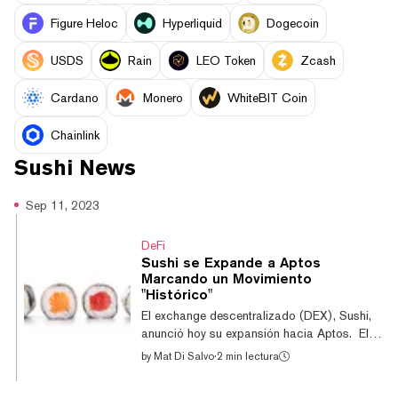
Figure Heloc
Hyperliquid
Dogecoin
USDS
Rain
LEO Token
Zcash
Cardano
Monero
WhiteBIT Coin
Chainlink
Sushi
News
Sep 11, 2023
DeFi
Sushi se Expande a Aptos
Marcando un Movimiento
"Histórico"
El exchange descentralizado (DEX), Sushi,
anunció hoy su expansión hacia Aptos. El
popular DEX dijo que la integración era algo
by
Mat Di Salvo
·
2 min lectura
“histórico”, ya que es la primera vez que
Sushi es accesible desde una blockchain