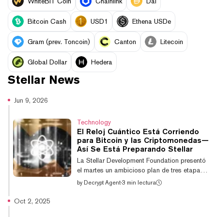
WhiteBIT Coin
Chainlink
Dai
Bitcoin Cash
USD1
Ethena USDe
Gram (prev. Toncoin)
Canton
Litecoin
Global Dollar
Hedera
Stellar
News
Jun 9, 2026
Technology
El Reloj Cuántico Está Corriendo
para Bitcoin y las Criptomonedas—
Así Se Está Preparando Stellar
La Stellar Development Foundation presentó
el martes un ambicioso plan de tres etapas
para proteger su red blockchain de la
by
Decrypt Agent
·
3 min lectura
creciente amenaza de la computación
cuántica. La medida refleja la creciente
Oct 2, 2025
alarma por un cambio tecnológico que,