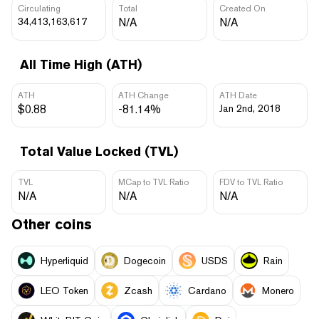
Circulating
Total
Created On
34,413,163,617
N/A
N/A
All Time High (ATH)
ATH
ATH Change
ATH Date
$0.88
-81.14%
Jan 2nd, 2018
Total Value Locked (TVL)
TVL
MCap to TVL Ratio
FDV to TVL Ratio
N/A
N/A
N/A
Other coins
Hyperliquid
Dogecoin
USDS
Rain
LEO Token
Zcash
Cardano
Monero