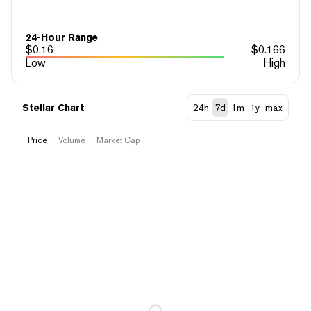
24-Hour Range
$
0.16
$
0.166
Low
High
Stellar Chart
24h
7d
1m
1y
max
Price
Volume
Market Cap