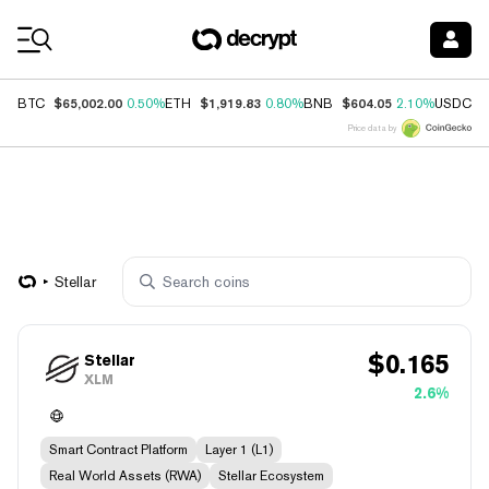
Coin Prices
$65,002.00
$1,919.83
$604.05
$
BTC
0.50%
ETH
0.80%
BNB
2.10%
USDC
Price data by
Stellar
$
0.165
Stellar
XLM
2.6%
Smart Contract Platform
Layer 1 (L1)
Real World Assets (RWA)
Stellar Ecosystem