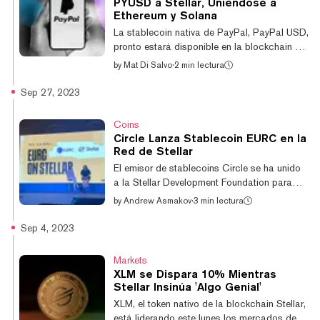
PYUSD a Stellar, Uniéndose a
con una baja del 5,1%, según CoinGecko.
Ethereum y Solana
Ethereum (ETH) declinó 2,6%, Chainlink
La stablecoin nativa de PayPal, PayPal USD,
(LINK) cayó 3,3%, y Dogecoin (DOGE) bajó
pronto estará disponible en la blockchain de
1,5% en la...
Stellar, tras lograr aprobación regulatoria. El
by
Mat Di Salvo
·
2 min lectura
gigante de pagos dijo el miércoles que su
token PYUSD funcionará en la red cripto
Sep 27, 2023
detrás de la 19ª moneda digital más grande
por capitalización de mercado, XLM, si es
Coins
aprobado por el Departamento de Servicios
Circle Lanza Stablecoin EURC en la
Financieros del Estado de Nueva York.
Red de Stellar
PayPal lanzó PYUSD en 2023 con la
El emisor de stablecoins Circle se ha unido
esperanza de penetrar en el saturado
a la Stellar Development Foundation para
mercado de stablecoins. Paxos Trust Co.
lanzar su stablecoin EURC respaldada por
by
Andrew Asmakov
·
3 min lectura
emite...
fiat en la red Stellar. Similar a la stablecoin
USDC respaldada por el dólar
Sep 4, 2023
estadounidense, la segunda stablecoin más
grande de la industria cripto, EURC mantiene
Markets
una paridad de 1:1 con el euro bajo un
XLM se Dispara 10% Mientras
modelo de reserva completa, anunció hoy
Stellar Insinúa 'Algo Genial'
Teana Baker Taylor, VP de política y
XLM, el token nativo de la blockchain Stellar,
estrategia regulatoria de Circle para EMEA,
está liderando este lunes los mercados de