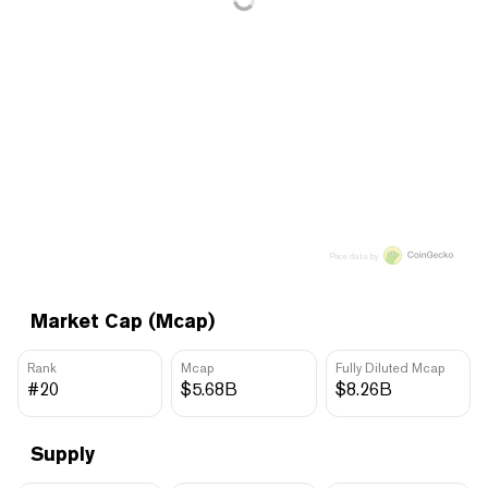
Price data by
Market Cap (Mcap)
Rank
Mcap
Fully Diluted Mcap
#20
$5.68B
$8.26B
Supply