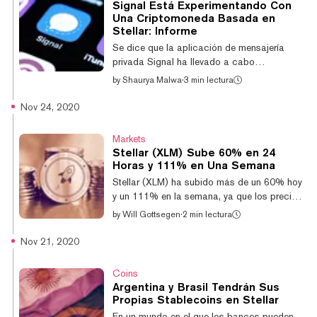
Signal Está Experimentando Con
fue alrededor del momento en que alcanzó
Una Criptomoneda Basada en
su máximo histórico de 93 centavos allá por
Stellar: Informe
enero de 2018. El cofundador y CTO de
Se dice que la aplicación de mensajería
Stellar, Jed McCaleb, seguramente está...
privada Signal ha llevado a cabo
experimentos para una oferta de
by
Shaurya Malwa
·
3 min lectura
criptomoneda para los usuarios, según un
informe del boletín tecnológico Platformer de
Nov 24, 2020
hoy. Los experimentos para dicho proyecto
de tokens se realizaron en MobileCoin, una
Markets
criptomoneda de privacidad basada en
Stellar (XLM) Sube 60% en 24
Stellar, la undécima mayor blockchain del
Horas y 111% en Una Semana
mundo por capitalización de mercado. El
Stellar (XLM) ha subido más de un 60% hoy
CEO de Signal, Moxie Marlinspike, fue
y un 111% en la semana, ya que los precios
asesor de MobileCoin, lo que indica que
siguen subiendo junto con los de Ripple
by
Will Gottsegen
·
2 min lectura
ambos proyectos podrían so...
(XRP) y otros altcoins El XRP de Ripple ha
explotado en los últimos días, acercándose
Nov 21, 2020
a 1 dólar antes de volver a bajar a alrededor
de 0,70 dólares. La corrida alcista de las
Coins
altcoins sigue a la de bitcoin. El precio de
Argentina y Brasil Tendrán Sus
Bitcoin ha subido un 10% en los últimos
Propias Stablecoins en Stellar
siete días, y actualmente se sitúa en más de
En un mundo en el que los bancos pueden