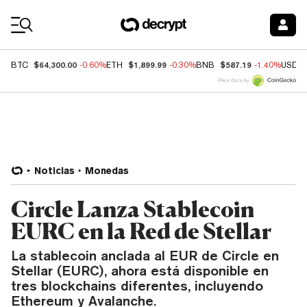
Coin Prices
$64,300.00
$1,899.99
$587.19
BTC
-0.60%
ETH
-0.30%
BNB
-1.40%
USDC
Price data by
Noticias
Monedas
Circle Lanza Stablecoin
EURC en la Red de Stellar
La stablecoin anclada al EUR de Circle en
Stellar (EURC), ahora está disponible en
tres blockchains diferentes, incluyendo
Ethereum y Avalanche.