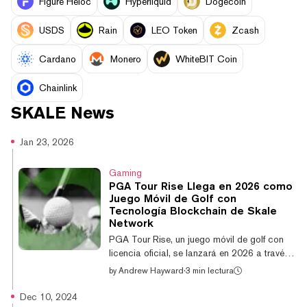
Figure Heloc
Hyperliquid
Dogecoin
USDS
Rain
LEO Token
Zcash
Cardano
Monero
WhiteBIT Coin
Chainlink
SKALE
News
Jan 23, 2026
Gaming
PGA Tour Rise Llega en 2026 como
Juego Móvil de Golf con
Tecnología Blockchain de Skale
Network
PGA Tour Rise, un juego móvil de golf con
licencia oficial, se lanzará en 2026 a través
de una colaboración entre Skale Network,
by
Andrew Hayward
·
3 min lectura
NODE Foundation y el desarrollador Solis
Interactive. El juego gratuito adopta el estilo
Dec 10, 2024