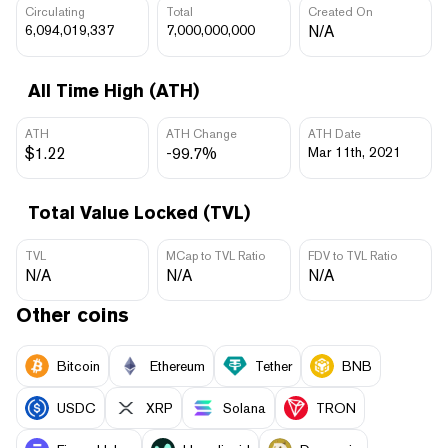
Circulating
Total
Created On
6,094,019,337
7,000,000,000
N/A
All Time High (ATH)
ATH
ATH Change
ATH Date
$1.22
-99.7%
Mar 11th, 2021
Total Value Locked (TVL)
TVL
MCap to TVL Ratio
FDV to TVL Ratio
N/A
N/A
N/A
Other coins
Bitcoin
Ethereum
Tether
BNB
USDC
XRP
Solana
TRON