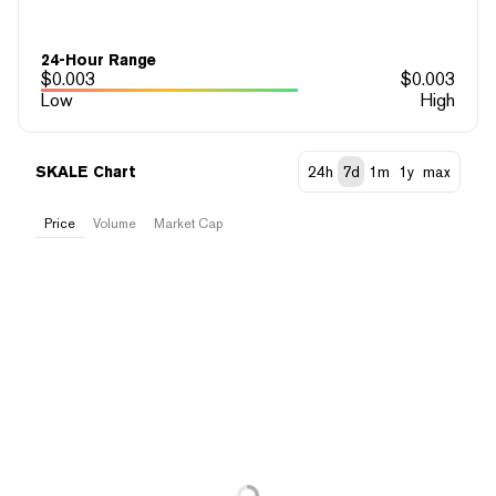
24-Hour Range
$
0.003
$
0.003
Low
High
SKALE Chart
24h
7d
1m
1y
max
Price
Volume
Market Cap