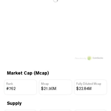
Price data by
Market Cap (Mcap)
Rank
Mcap
Fully Diluted Mcap
#762
$21.90M
$22.84M
Supply