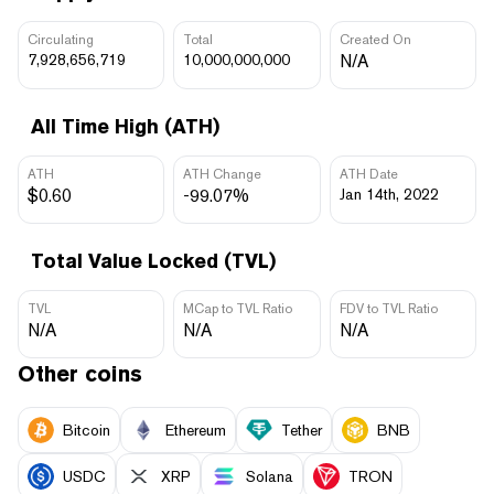
Circulating
Total
Created On
7,928,656,719
10,000,000,000
N/A
All Time High (ATH)
ATH
ATH Change
ATH Date
$0.60
-99.07%
Jan 14th, 2022
Total Value Locked (TVL)
TVL
MCap to TVL Ratio
FDV to TVL Ratio
N/A
N/A
N/A
Other coins
Bitcoin
Ethereum
Tether
BNB
USDC
XRP
Solana
TRON