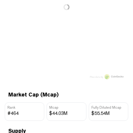
Price data by
Market Cap (Mcap)
Rank
Mcap
Fully Diluted Mcap
#464
$44.03M
$55.54M
Supply