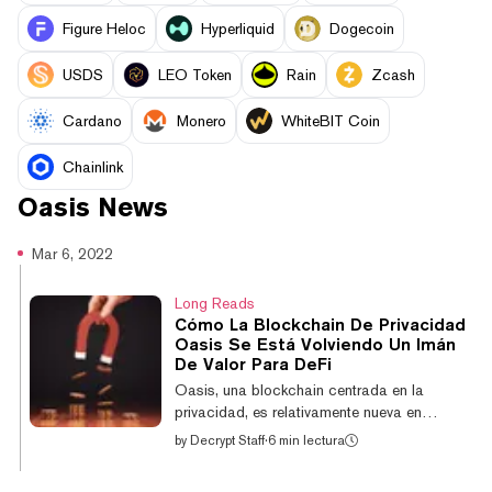
Figure Heloc
Hyperliquid
Dogecoin
USDS
LEO Token
Rain
Zcash
Cardano
Monero
WhiteBIT Coin
Chainlink
Oasis
News
Mar 6, 2022
Long Reads
Cómo La Blockchain De Privacidad
Oasis Se Está Volviendo Un Imán
De Valor Para DeFi
Oasis, una blockchain centrada en la
privacidad, es relativamente nueva en
comparación con otras blockchains de
by
Decrypt Staff
·
6 min lectura
capa 1 (una clase que incluye a Ethereum,
Solana, y Avalanche), pero ha estado