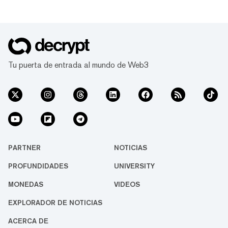
atrayendo mucho valor en su red desde el
principio. El pasado mes de enero, en los
días inmediatamente posteriores al
lanzamiento del ecosistema DeFi de la red,
el valor total de los fondos bloqueados en la
red (TVL) creció a un ritmo inicial más
Tu puerta de entrada al mundo de Web3
rápido que cualquier otra blockchain de
capa 1, según el análi...
PARTNER
NOTICIAS
PROFUNDIDADES
UNIVERSITY
MONEDAS
VIDEOS
EXPLORADOR DE NOTICIAS
ACERCA DE