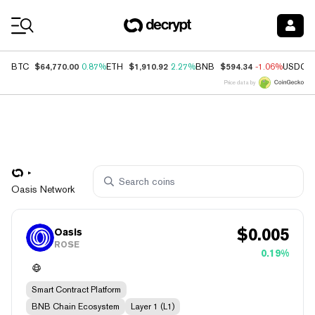
Coin Prices
$64,770.00
$1,910.92
$594.34
BTC
0.87%
ETH
2.27%
BNB
-1.06%
USDC
Price data by
Oasis Network
$
0.005
Oasis
ROSE
0.19%
Smart Contract Platform
BNB Chain Ecosystem
Layer 1 (L1)