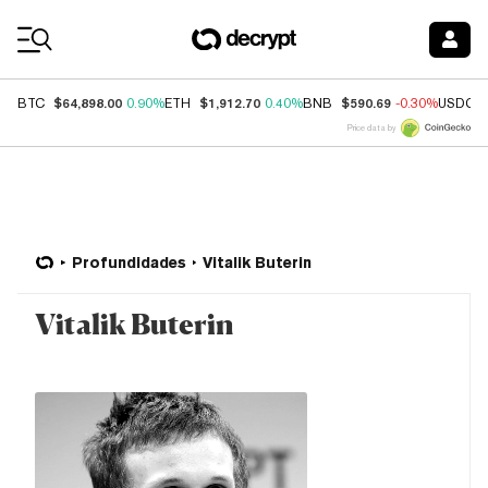
Coin Prices
$64,898.00
$1,912.70
$590.69
BTC
0.90%
ETH
0.40%
BNB
-0.30%
USDC
Price data by
Profundidades
Vitalik Buterin
Vitalik Buterin