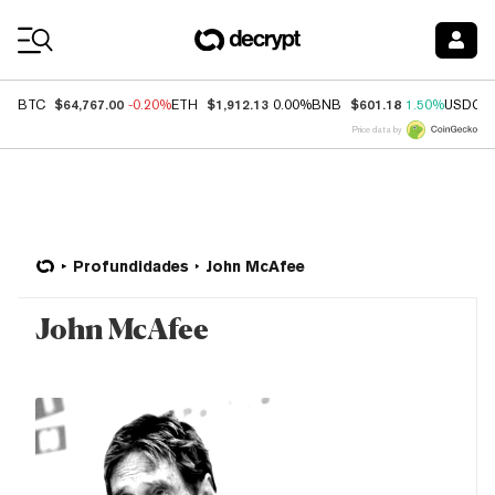
Coin Prices
$64,767.00
$1,912.13
$601.18
BTC
-0.20%
ETH
0.00%
BNB
1.50%
USDC
Price data by
Profundidades
John McAfee
John McAfee