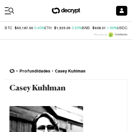
Coin Prices
$65,187.00
$1,925.05
$608.31
$
BTC
0.40%
ETH
0.20%
BNB
1.60%
USDC
Price data by
Profundidades
Casey Kuhlman
Casey Kuhlman