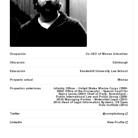
Ocupación
Co-CEO of Monax Industries
Ubicación
Edinburgh
Educación
Vanderbilt University Law School
Proyecto actual
Monax
Proyectos anteriores
Infantry Officer - United States Marine Corps (2000-
2004) Office of the Prosecutor - Special Court for
Sierra Leone (2007) Chief of Party, Somaliland -
Public International Law and Policy Group (2008-
2010) Managing Partner - Watershed Legal (2010-
2014) Head of Legal Information Systems, US Open
Data Institute (2014)
Twitter
@compleatang
LinkedIn
View Profile