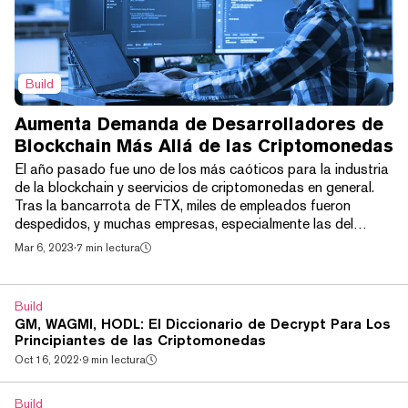
Build
Aumenta Demanda de Desarrolladores de
Blockchain Más Allá de las Criptomonedas
El año pasado fue uno de los más caóticos para la industria
de la blockchain y seervicios de criptomonedas en general.
Tras la bancarrota de FTX, miles de empleados fueron
despedidos, y muchas empresas, especialmente las del
sector minero, cerraron por completo. Tras los despidos y las
Mar 6, 2023
·
7 min lectura
bancarrotas, las criptomonedas también se vieron duramente
afectadas. La capitalización bursátil del sector se desplomó
de unos 2,23 billones de dólares a principios de 2022 a sólo
Build
832 millones de dólares a princi...
GM, WAGMI, HODL: El Diccionario de Decrypt Para Los
Principiantes de las Criptomonedas
Oct 16, 2022
·
9 min lectura
Build