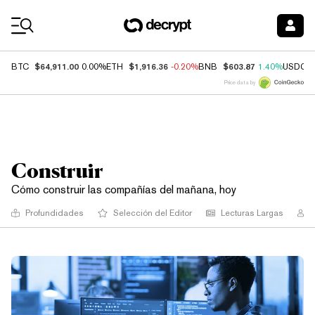
Coin Prices
$64,911.00
$1,916.36
$603.87
BTC
0.00%
ETH
-0.20%
BNB
1.40%
USDC
Price data by
Construir
Cómo construir las compañías del mañana, hoy
Profundidades
Selección del Editor
Lecturas Largas