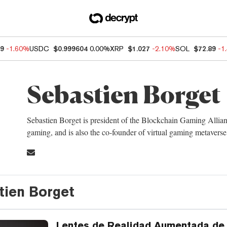
89
-1.60%
USDC
$0.999604
0.00%
XRP
$1.027
-2.10%
SOL
$72.89
-1
Sebastien Borget
Sebastien Borget is president of the Blockchain Gaming Allian
gaming, and is also the co-founder of virtual gaming metaver
tien Borget
Lentes de Realidad Aumentada de 