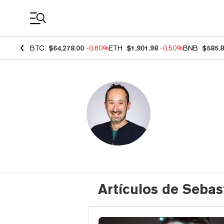
Coin Prices
BTC
$64,278.00
-0.80%
ETH
$1,901.98
-0.50%
BNB
$585.
Artículos de Sebas