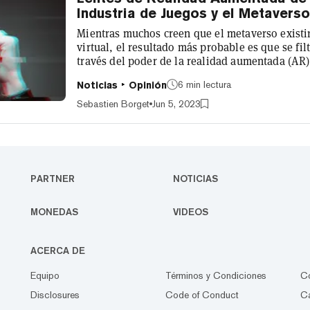
Industria de Juegos y el Metavers
Mientras muchos creen que el metaverso existi
virtual, el resultado más probable es que se fil
través del poder de la realidad aumentada (AR)
sea omnipresente a nuestro alrededor en un ent
6 min lectura
Noticias
Opinión
exactamente la promesa de tecnologías como el
mixta de Apple, que se rumorea ampliamente qu
Sebastien Borget
Jun 5, 2023
conferencia anual WWDC. Appl...
PARTNER
NOTICIAS
MONEDAS
VIDEOS
ACERCA DE
Equipo
Términos y Condiciones
C
Disclosures
Code of Conduct
Ca