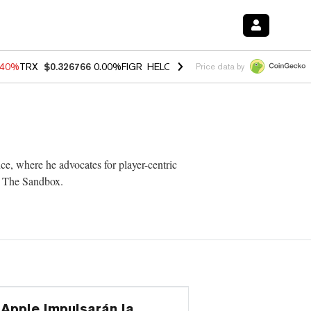
.40%
TRX
$0.326766
0.00%
FIGR_HELOC
$1.035
1.50%
HYPE
$55.63
Price data by
ce, where he advocates for player-centric
se The Sandbox.
Apple Impulsarán la