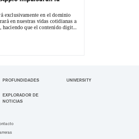
o
rá exclusivamente en el dominio
trará en nuestras vidas cotidianas a
, haciendo que el contenido digital
orno de "realidad mixta". Esa es
 próximo auricular de realidad
e se lanzará el lunes en la
PROFUNDIDADES
UNIVERSITY
EXPLORADOR DE
NOTICIAS
ontacto
rreras