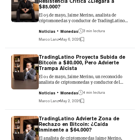
Resistencia Crítica ¿Llegará a
esperando. "No hemos llegado a $60.000, pero
$85.000?
es mi obligaci...
El 05 de mayo, Jaime Merino, analista de
criptomonedas y conductor de TradingLatino,
el mayor canal en YouTube de habla hispana
3 min lectura
sobre trading cripto, confirmó la proyección
Noticias
Monedas
que había realizado en su streaming del
Marco Lanz
May 6, 2026
viernes mientras Bitcoin cotiza por encima de
$81.382, manteniéndose dentro de una zona
de lateralización entre $81.000 y $83.000. En
TradingLatino Proyecta Subida de
la nota publicada el sábado 2 de mayo,
Bitcoin a $80.000, Pero Advierte
TradingLatino había advertido que Bitcoin
Trampa Alcista
tenía margen para romper los $80.000 esta
El 01 de mayo, Jaime Merino, un reconocido
semana, pero que inmediatament...
analista de criptomonedas y conductor del
mayor canal en habla hispana de YouTube
4 min lectura
sobre trading cripto, TradingLatino, analizó el
Noticias
Monedas
precio de Bitcoin en varias temporalidades,
Marco Lanz
May 2, 2026
concluyendo que BTC tiene condiciones para
extender su movimiento alcista en el corto
plazo, aunque hizo una advertencia puntual
TradingLatino Advierte Zona de
para quienes aún no tienen una posición
Rechazo en Bitcoin: ¿Caída
abierta. El contexto del análisis partió de una
Inminente a $64.000?
proyección previa. El miércoles, Merino había
El analista de criptomonedas Jaime Merino,
identificado la zona...