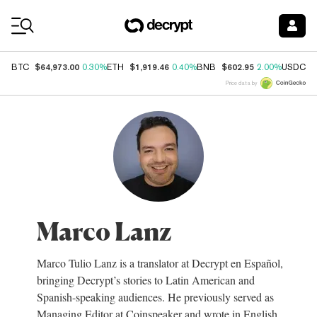
Coin Prices
$64,973.00
$1,919.46
$602.95
$
BTC
0.30%
ETH
0.40%
BNB
2.00%
USDC
Price data by
Marco Lanz
Marco Tulio Lanz is a translator at Decrypt en Español,
bringing Decrypt’s stories to Latin American and
Spanish-speaking audiences. He previously served as
Managing Editor at Coinspeaker and wrote in English