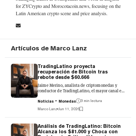
for ZYCrypto and Morocotacoin.news, focusing on the
Latin American crypto scene and price analysis.
Artículos de Marco Lanz
TradingLatino proyecta
recuperación de Bitcoin tras
rebote desde $60.666
Jaime Merino, analista de criptomonedas y
conductor de TradingLatino, el mayor canal en
habla hispana de YouTube sobre trading
3 min lectura
cripto, realizó un nuevo análisis en vivo con
Noticias
Monedas
Bitcoin cotizando en $62.000, en medio de una
Marco Lanz
Jun 11, 2026
jornada que llevó al precio a tocar mínimos de
$60.666 antes de recuperarse. Con el
movimiento bajista de Bitcoin ya consumado y
Análisis de TradingLatino: Bitcoin
el precio sin lograr superar el mínimo anterior,
Alcanza los $81.000 y Choca con
Merino encontró la señal técnica que estaba