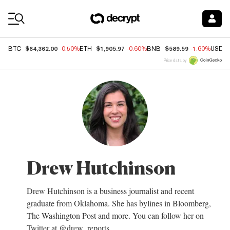
Coin Prices
$64,362.00
$1,905.97
$589.59
BTC
-0.50%
ETH
-0.60%
BNB
-1.60%
USDC
Price data by
Drew Hutchinson
Drew Hutchinson is a business journalist and recent
graduate from Oklahoma. She has bylines in Bloomberg,
The Washington Post and more. You can follow her on
Twitter at @drew_reports.