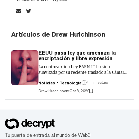
Artículos de Drew Hutchinson
EEUU pasa ley que amenaza la
encriptación y libre expresión
La controvertida Ley EARN IT ha sido
suavizada por su reciente traslado a la Cámara
de Representantes de los Estados Unidos, pero
4 min lectura
los expertos en encriptación y criptografía
Noticias
Tecnología
siguen haciéndose eco de lo que han dicho
Drew Hutchinson
Oct 8, 2020
durante meses: La legislación que podría
regular la Internet es inherentemente
peligrosa. La ley propuesta erosionaría la
Sección 230 de la Ley de Decencia en las
Comunicaciones, que protege a los
proveedores de plataformas en línea, desde
Facebook hasta los pequeños propietarios de...
Tu puerta de entrada al mundo de Web3