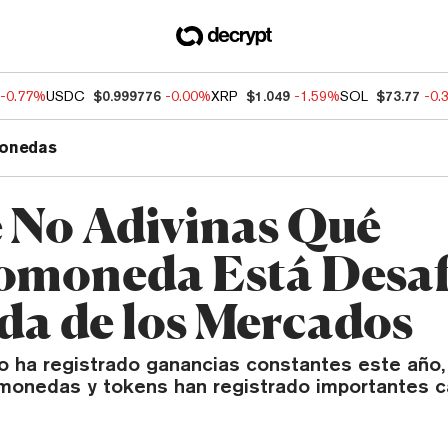
-0.77%
USDC
$0.999776
-0.00%
XRP
$1.049
-1.59%
SOL
$73.77
-0.
onedas
 No Adivinas Qué
omoneda Está Desa
ída de los Mercados
vo ha registrado ganancias constantes este año,
monedas y tokens han registrado importantes c