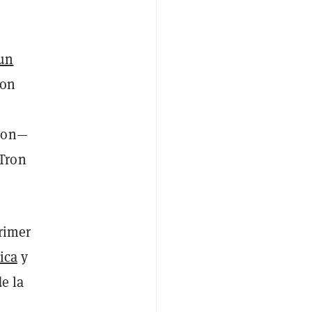
un
con
Tron—
 Tron
primer
ica
y
e la