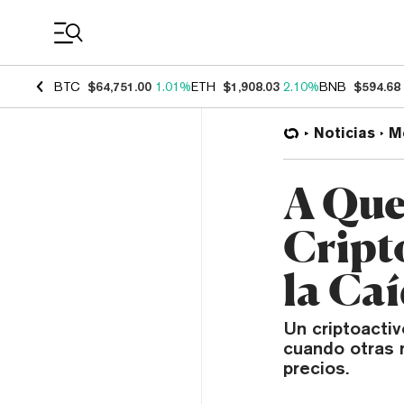
Coin Prices
BTC
$64,751.00
1.01%
ETH
$1,908.03
2.10%
BNB
$594.68
Noticias
M
A Que
Cript
la Ca
Un criptoacti
cuando otras 
precios.