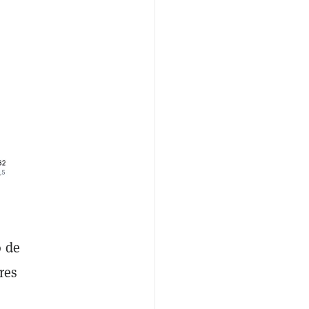
o de
res