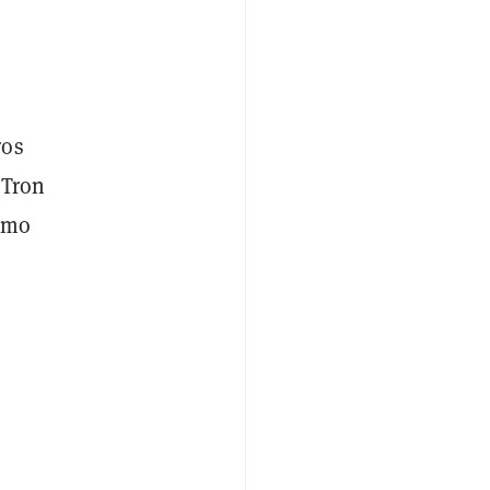
ros
 Tron
como