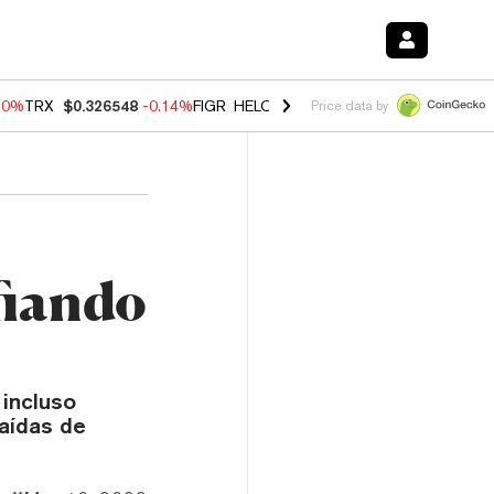
30%
TRX
$0.326548
-0.14%
FIGR_HELOC
$1.019
1.64%
HYPE
$55.92
Price data by
fiando
 incluso
aídas de