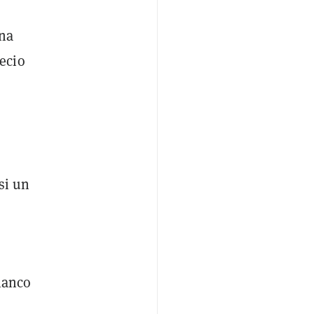
ana
ecio
si un
blanco