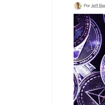
Por
Jeff B