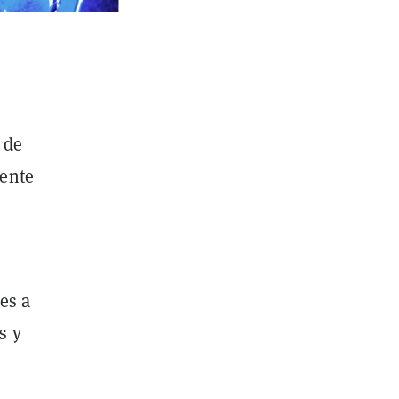
 de
mente
es a
s y