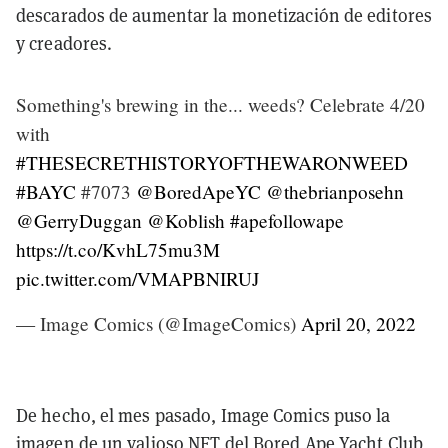
descarados de aumentar la monetización de editores
y creadores.
Something's brewing in the... weeds? Celebrate 4/20
with
#THESECRETHISTORYOFTHEWARONWEED
#BAYC
#7073
@BoredApeYC
@thebrianposehn
@GerryDuggan
@Koblish
#apefollowape
https://t.co/KvhL75mu3M
pic.twitter.com/VMAPBNIRUJ
— Image Comics (@ImageComics)
April 20, 2022
De hecho, el mes pasado, Image Comics puso la
imagen de un valioso NFT del Bored Ape Yacht Club