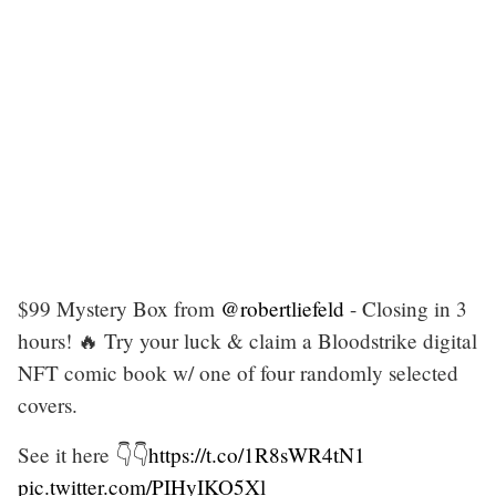
$99 Mystery Box from
@robertliefeld
- Closing in 3
hours! 🔥 Try your luck & claim a Bloodstrike digital
NFT comic book w/ one of four randomly selected
covers.
See it here 👇👇
https://t.co/1R8sWR4tN1
pic.twitter.com/PIHyIKO5Xl