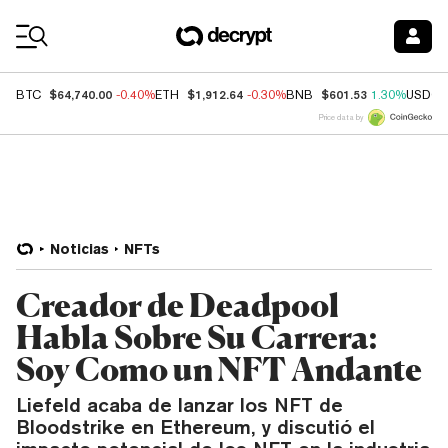
Coin Prices
$64,740.00
$1,912.64
$601.53
BTC
-0.40%
ETH
-0.30%
BNB
1.30%
USDC
Price data by
Noticias
NFTs
Creador de Deadpool
Habla Sobre Su Carrera:
Soy Como un NFT Andante
Liefeld acaba de lanzar los NFT de
Bloodstrike en Ethereum, y discutió el