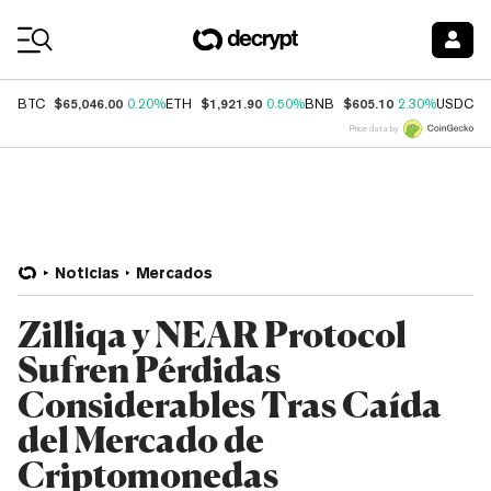
Coin Prices
$65,046.00
$1,921.90
$605.10
$
BTC
0.20%
ETH
0.50%
BNB
2.30%
USDC
Price data by
Noticias
Mercados
Zilliqa y NEAR Protocol
Sufren Pérdidas
Considerables Tras Caída
del Mercado de
Criptomonedas