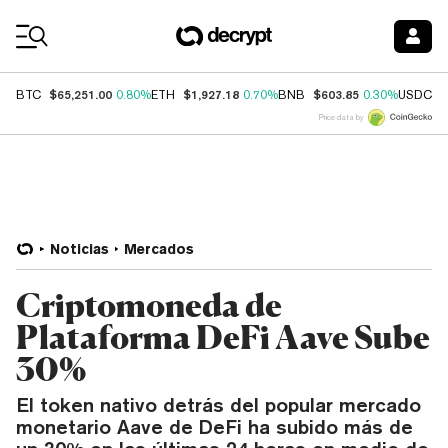
Coin Prices
$65,251.00
$1,927.18
$603.85
$
BTC
0.80%
ETH
0.70%
BNB
0.30%
USDC
Price data by
Noticias
Mercados
Criptomoneda de
Plataforma DeFi Aave Sube
30%
El token nativo detrás del popular mercado
monetario Aave de DeFi ha subido más de