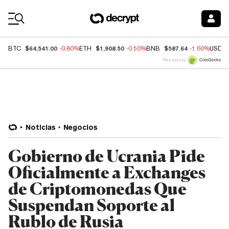
Coin Prices
$64,541.00
$1,908.50
$587.64
BTC
-0.80%
ETH
-0.50%
BNB
-1.60%
USDC
Price data by
Noticias
Negocios
Gobierno de Ucrania Pide
Oficialmente a Exchanges
de Criptomonedas Que
Suspendan Soporte al
Rublo de Rusia