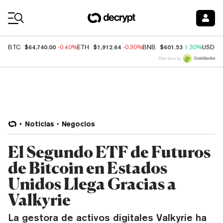
Coin Prices
$64,740.00
$1,912.64
$601.53
BTC
-0.40%
ETH
-0.30%
BNB
1.30%
USDC
Price data by
Noticias
Negocios
El Segundo ETF de Futuros
de Bitcoin en Estados
Unidos Llega Gracias a
Valkyrie
La gestora de activos digitales Valkyrie ha