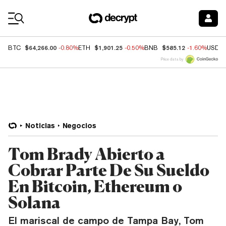
Coin Prices
$64,266.00
$1,901.25
$585.12
BTC
-0.80%
ETH
-0.50%
BNB
-1.60%
USDC
Price data by
Noticias
Negocios
Tom Brady Abierto a
Cobrar Parte De Su Sueldo
En Bitcoin, Ethereum o
Solana
El mariscal de campo de Tampa Bay, Tom