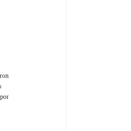
eron
s
por