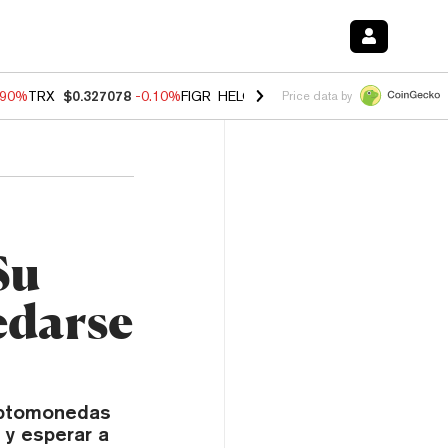
.90%
TRX
$0.327078
-0.10%
FIGR_HELOC
$1.035
0.20%
HYPE
$55.8
Price data by
Su
edarse
riptomonedas
 y esperar a