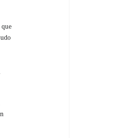
s que
nudo
s
n
en