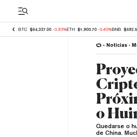
Coin Prices
BTC
$64,337.00
-0.30%
ETH
$1,900.70
-0.40%
BNB
$592.
Noticias
M
Proye
Cript
Próxi
o Hui
Quedarse o hu
de China. Muc