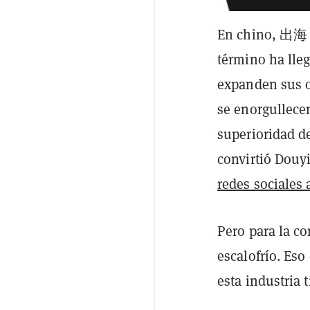
En chino, 出海 si
término ha lleg
expanden sus o
se enorgullecen
superioridad d
convirtió Douy
redes sociales 
Pero para la 
escalofrío. Eso
esta industria