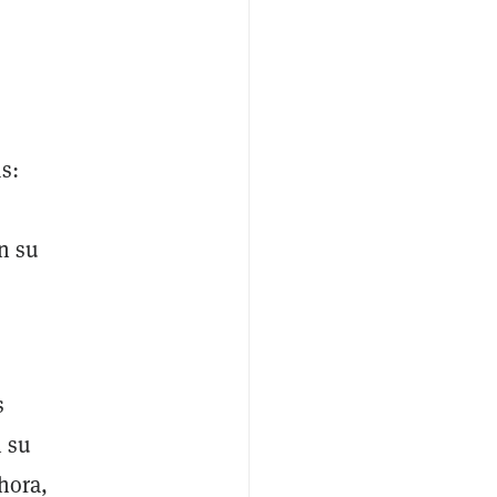
s:
n su
s
n su
hora,