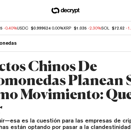
55
-0.40%
USDC
$0.999624
0.00%
XRP
$1.035
-2.30%
SOL
$72.62
-1
onedas
ctos Chinos De
omonedas Planean 
mo Movimiento: Qu
r
ir—esa es la cuestión para las empresas de c
has están optando por pasar a la clandestinidad