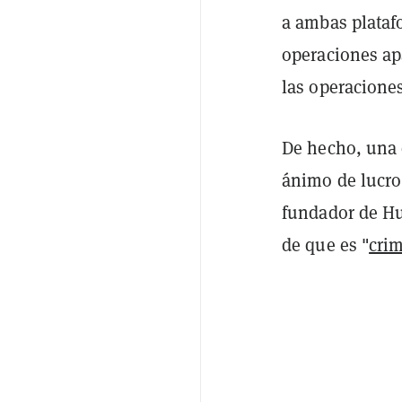
a ambas plataf
operaciones ap
las operacione
De hecho, una d
ánimo de lucro
fundador de Hu
de que es "
crim