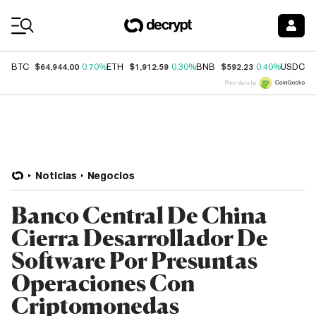
Coin Prices
$64,944.00
$1,912.59
$592.23
$
BTC
0.70%
ETH
0.30%
BNB
0.40%
USDC
Price data by
Noticias
Negocios
Banco Central De China
Cierra Desarrollador De
Software Por Presuntas
Operaciones Con
Criptomonedas