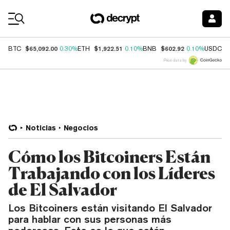
Coin Prices
$65,092.00
$1,922.51
$602.92
$
BTC
0.30%
ETH
0.10%
BNB
0.10%
USDC
Price data by
Noticias
Negocios
Cómo los Bitcoiners Están
Trabajando con los Líderes
de El Salvador
Los Bitcoiners están visitando El Salvador
para hablar con sus personas más