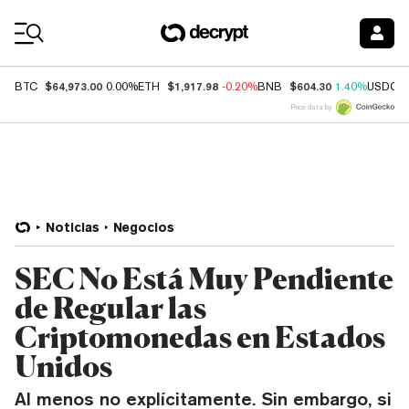
Coin Prices
$64,973.00
$1,917.98
$604.30
BTC
0.00%
ETH
-0.20%
BNB
1.40%
USDC
Price data by
Noticias
Negocios
SEC No Está Muy Pendiente
de Regular las
Criptomonedas en Estados
Unidos
Al menos no explícitamente. Sin embargo, si