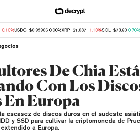
-0.10%
USDC
$0.99966
0.00%
XRP
$1.037
-1.10%
SOL
$73.80
0.70
egocios
ultores De Chia Est
ando Con Los Disco
 En Europa
la escasez de discos duros en el sudeste asiáti
D y SSD para cultivar la criptomoneda de Prue
 extendido a Europa.