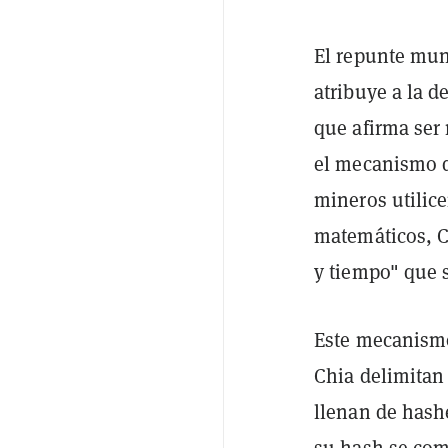
El repunte mun
atribuye a la 
que afirma ser
el mecanismo d
mineros utilic
matemáticos, C
y tiempo" que 
Este mecanismo
Chia delimitan
llenan de hash
su hash se comp