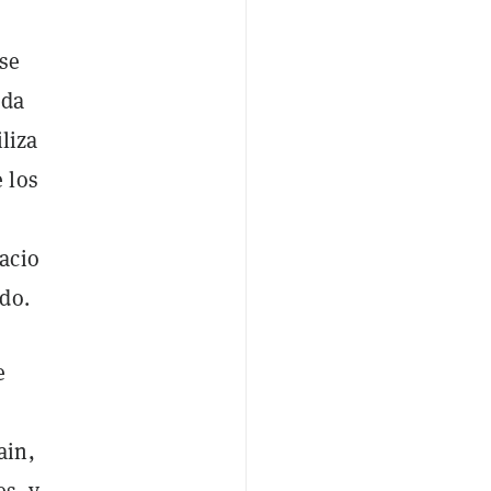
 se
eda
iliza
 los
acio
do.
e
ain,
es, y