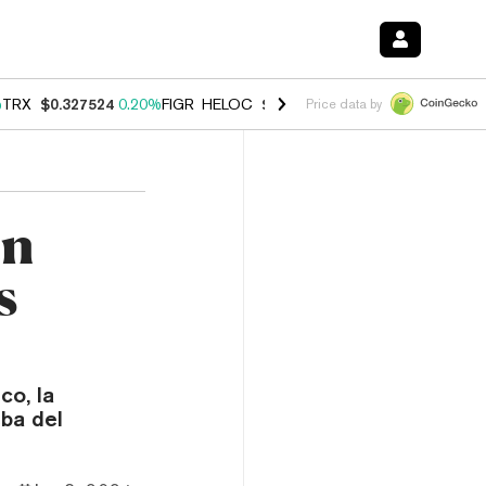
%
TRX
$0.327524
0.20%
FIGR_HELOC
$1.035
1.40%
HYPE
$56.55
2.4
Price data by
án
s
co, la
ba del