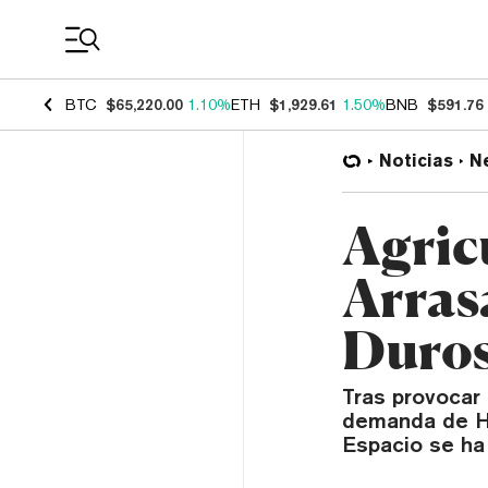
Coin Prices
BTC
$65,220.00
1.10%
ETH
$1,929.61
1.50%
BNB
$591.76
Noticias
N
Agric
Arras
Duros
Tras provocar 
demanda de HD
Espacio se ha