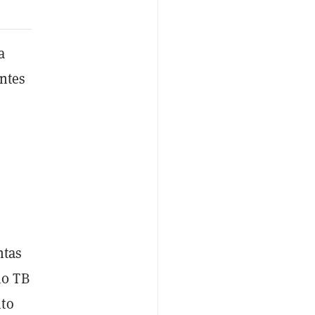
a
antes
t
ntas
10 TB
nto