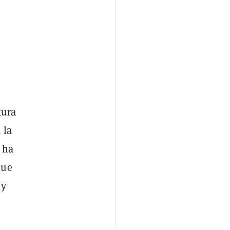
tura
 la
 ha
que
 y