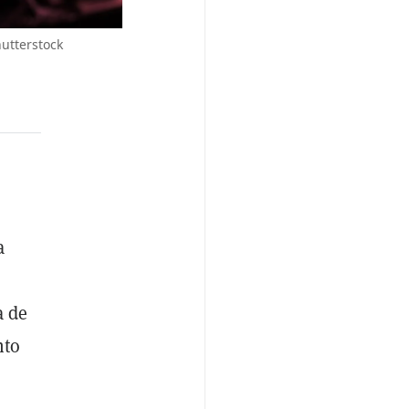
hutterstock
a
a de
nto