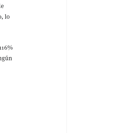
de
, lo
 116%
ingún