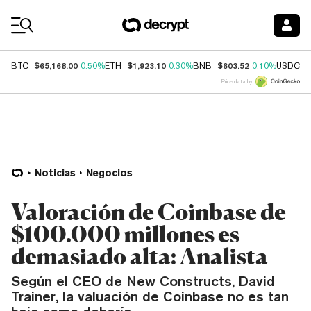
Coin Prices
$65,168.00
$1,923.10
$603.52
$
BTC
0.50%
ETH
0.30%
BNB
0.10%
USDC
Price data by
Noticias
Negocios
Valoración de Coinbase de
$100.000 millones es
demasiado alta: Analista
Según el CEO de New Constructs, David
Trainer, la valuación de Coinbase no es tan