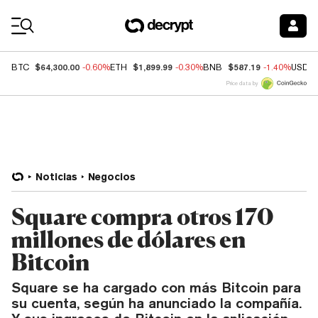
Coin Prices
$64,300.00
$1,899.99
$587.19
BTC
-0.60%
ETH
-0.30%
BNB
-1.40%
USDC
Price data by
Noticias
Negocios
Square compra otros 170
millones de dólares en
Bitcoin
Square se ha cargado con más Bitcoin para
su cuenta, según ha anunciado la compañía.