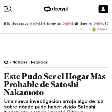
Coin Prices
$64,353.00
$1,904.26
$591.76
BTC
-0.50%
ETH
-0.20%
BNB
-0.80%
USDC
Price data by
Noticias
Negocios
Este Pudo Ser el Hogar Más
Probable de Satoshi
Nakamoto
Una nueva investigación arroja algo de luz
sobre dónde pudo haber vivido Satoshi